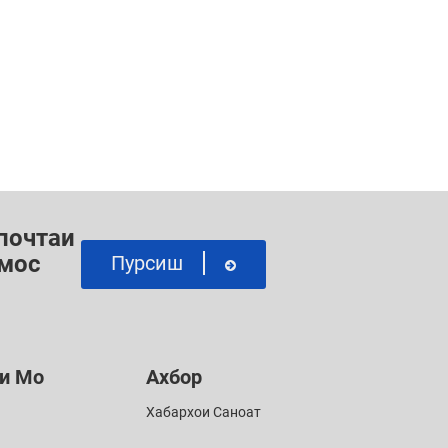
 почтаи
амос
Пурсиш
и Мо
Ахбор
Хабархои Саноат
G