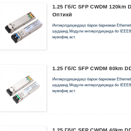
1.25 Гб/с SFP CWDM 120km 
Оптикӣ
Интиқолдиҳандаҳо барои барномаи Ethernet
шудаанд.Модули интиқолдиҳанда бо IEEE80
мувофиқ аст.
1.25 Гб/с SFP CWDM 80km D
Интиқолдиҳандаҳо барои барномаи Ethernet
шудаанд.Модули интиқолдиҳанда бо IEEE80
мувофиқ аст.
1.25 Гб/с SFP CWDM 40km D