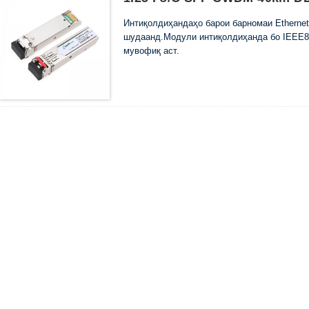
Интиқолдиҳандаҳо барои барномаи Ethernet
шудаанд.Модули интиқолдиҳанда бо IEEE80
мувофиқ аст.