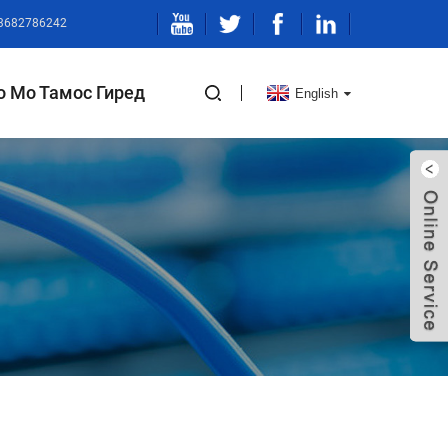
13682786242
о Мо Тамос Гиред
English