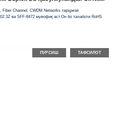
, Fiber Channel, CWDM Networks тарҳрезӣ
2.3Z ва SFF-8472 мувофиқ аст.Он бо талаботи RoHS
ПУРСИШ
ТАФСИЛОТ