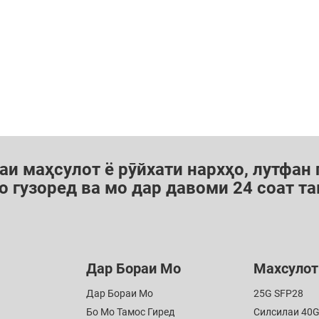
аи маҳсулот ё рӯйхати нархҳо, лутфан
о гузоред ва мо дар давоми 24 соат т
Дар Бораи Мо
Махсулот
Дар Бораи Мо
25G SFP28
Бо Мо Тамос Гиред
Силсилаи 40