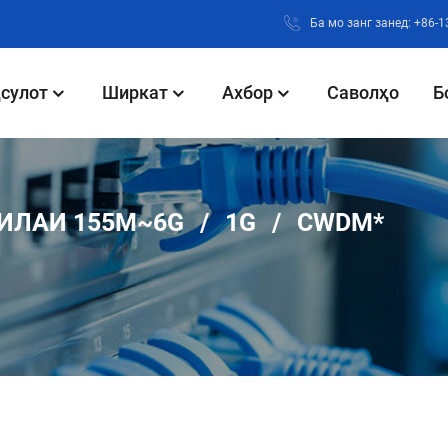
Ба мо занг занед: +86-
сулот
Ширкат
Ахбор
Саволҳо
Б
ИЛАИ 155M~6G
1G
CWDM*