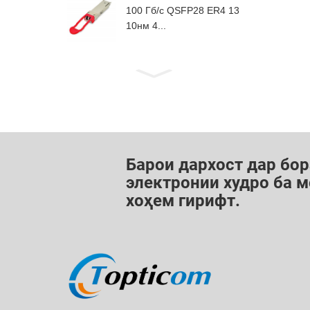
100 Гб/с QSFP28 ER4 13
10нм 4...
Барои дархост дар бор
электронии худро ба м
хоҳем гирифт.