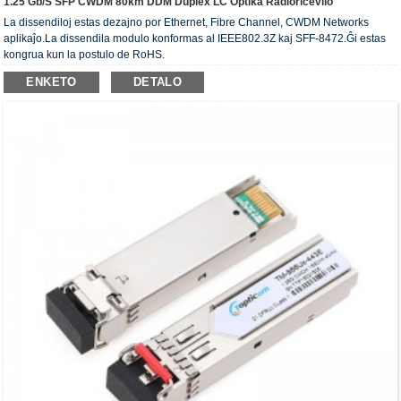
1.25 Gb/s SFP CWDM 80km DDM Duplex LC Optika Radioricevilo
La dissendiloj estas dezajno por Ethernet, Fibre Channel, CWDM Networks
aplikaĵo.La dissendila modulo konformas al IEEE802.3Z kaj SFF-8472.Ĝi estas
kongrua kun la postulo de RoHS.
ENKETO
DETALO