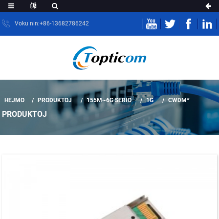
Voku nin:+86-13682786242
HEJMO
PRODUKTOJ
155M~6G SERIO
1G
CWDM*
PRODUKTOJ