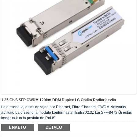
1.25 Gb/s SFP CWDM 120km DDM Duplex LC Optika Radioricevilo
La dissendiloj estas dezajno por Ethernet, Fibre Channel, CWDM Networks
aplikaĵo.La dissendila modulo konformas al IEEE802.3Z kaj SFF-8472.Ĝi estas
kongrua kun la postulo de RoHS.
ENKETO
DETALO