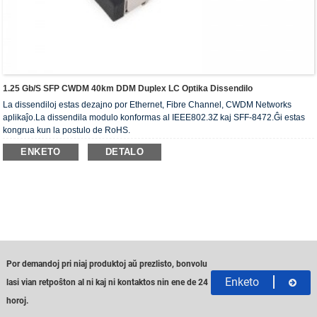
1.25 Gb/s SFP CWDM 40km DDM Duplex LC Optika Dissendilo
La dissendiloj estas dezajno por Ethernet, Fibre Channel, CWDM Networks
aplikaĵo.La dissendila modulo konformas al IEEE802.3Z kaj SFF-8472.Ĝi estas
kongrua kun la postulo de RoHS.
ENKETO
DETALO
Por demandoj pri niaj produktoj aŭ prezlisto, bonvolu
Enketo
lasi vian retpoŝton al ni kaj ni kontaktos nin ene de 24
horoj.