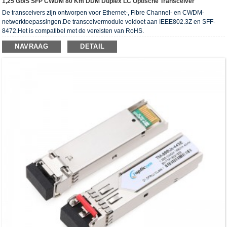
1,25 Gb/s SFP CWDM 80 Km DDM Duplex LC Optische Transceiver
De transceivers zijn ontworpen voor Ethernet-, Fibre Channel- en CWDM-
netwerktoepassingen.De transceivermodule voldoet aan IEEE802.3Z en SFF-
8472.Het is compatibel met de vereisten van RoHS.
NAVRAAG
DETAIL