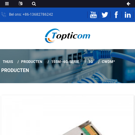
Bel ons: +86-13682786242
THUIS
PRODUCTEN
155M~6G-SERIE
1G
CWDM*
PRODUCTEN