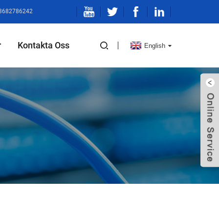
13682786242
r
Kontakta Oss
English