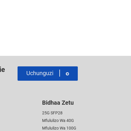
ie
Uchunguzi
Bidhaa Zetu
25G SFP28
Mfululizo Wa 40G
Mfululizo Wa 100G