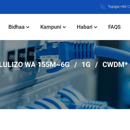
Tupigie:+86-
Bidhaa
Kampuni
Habari
FAQS
LULIZO WA 155M~6G
1G
CWDM*