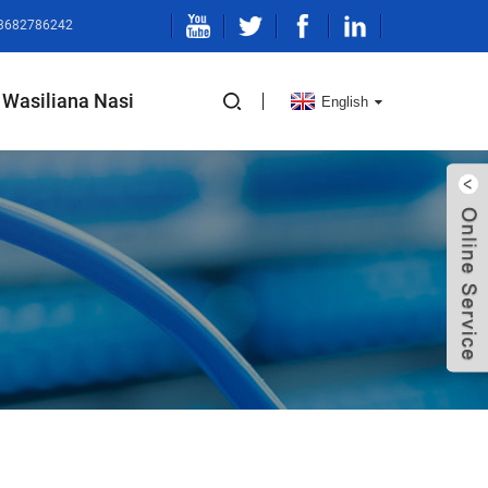
13682786242
Wasiliana Nasi
English