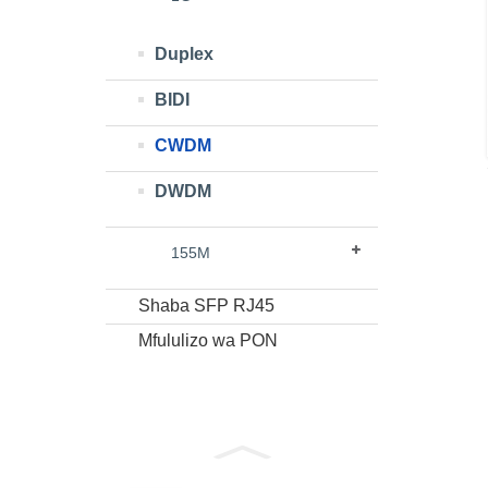
Duplex
BIDI
CWDM
DWDM
155M
Shaba SFP RJ45
Mfululizo wa PON