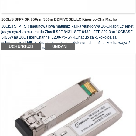
10Gb/s SFP+ SR 850nm 300m DDM VCSEL LC Kipenyo Cha Macho
10Gb/s SFP+ SR imeundwa kwa matumizi katika viungo vya 10-Gigabit Ethernet
juu ya nyuzi za multimode.Zinatii SFF-8431, SFF-8432, IEEE 802.3ae 10GBASE-
SR/SW na 10G Fiber Channel 1200-Mx-SN-I.Chaguo za kukokotoa za
uchunguzi wa kidijitali zinapatikana kupitia kiolesura cha mfululizo cha waya-2,
UCHUNGUZI
UNDANI
kama ilivyobainishwa katika SFF-8472.