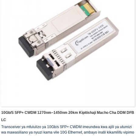
10Gb/s SFP+ CWDM 1270nm~1450nm 20km Kipitishaji Macho Cha DDM DFB
LC
Transceiver ya mfululizo ya 10Gb/s SFP+ CWDM imeundwa kwa ajili ya utumizi
wa mawasiliano ya nyuzi kama vile 10G Ethernet, ambayo inatii kikamilifu vipimo