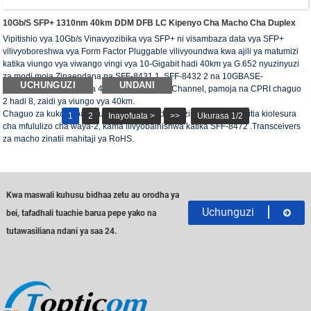
10Gb/s SFP+ 1310nm 40km DDM DFB LC Kipenyo Cha Macho Cha Duplex
Vipitishio vya 10Gb/s Vinavyozibika vya SFP+ ni visambaza data vya SFP+
vilivyoboreshwa vya Form Factor Pluggable vilivyoundwa kwa ajili ya matumizi
katika viungo vya viwango vingi vya 10-Gigabit hadi 40km ya G.652 nyuzinyuzi
za modi moja.Zinaendana na SFF-8431 1, SFF-8432 2 na 10GBASE-
UCHUNGUZI
UNDANI
ER/EW;inaweza kutumia 4x, 8x na 10x Fiber Channel, pamoja na CPRI chaguo
2 hadi 8, zaidi ya viungo vya 40km.
Chaguo za kukokotoa za uchunguzi wa kidijitali zinapatikana kupitia kiolesura
1
2
Inayofuata >
>>
Ukurasa 1/2
cha mfululizo cha waya-2, kama ilivyobainishwa katika SFF-8472 .Transceivers
za macho zinatii mahitaji ya RoHS.
Kwa maswali kuhusu bidhaa zetu au orodha ya
Uchunguzi
bei, tafadhali tuachie barua pepe yako na
tutawasiliana ndani ya saa 24.