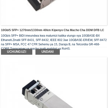
10Gb/s SFP+ 1270nm/1330nm 40km Kipenyo Cha Macho Cha DDM DFB LC
10Gb/s SFP+ BIDI imeundwa kwa matumizi katika viungo vya 10GBASE-BX
Ethaneti.Zinatii SFF-8431, SFF-8432, IEEE 802.3ae 10GBASE-ER/EW, SFF-8472
na SFP+ MSA, FCC 47 CFR Sehemu ya 15, Daraja B, na Telcordia GR-468-
CORE.Transceiver ya macho inatii mahitaji ya RoHS.
UCHUNGUZI
UNDANI