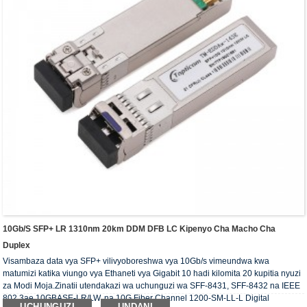
10Gb/s SFP+ LR 1310nm 20km DDM DFB LC Kipenyo Cha Macho Cha
Duplex
Visambaza data vya SFP+ vilivyoboreshwa vya 10Gb/s vimeundwa kwa
matumizi katika viungo vya Ethaneti vya Gigabit 10 hadi kilomita 20 kupitia nyuzi
za Modi Moja.Zinatii utendakazi wa uchunguzi wa SFF-8431, SFF-8432 na IEEE
802.3ae 10GBASE-LR/LW, na 10G Fiber Channel 1200-SM-LL-L Digital
UCHUNGUZI
UNDANI