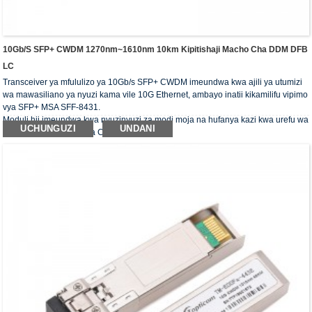
10Gb/s SFP+ CWDM 1270nm~1610nm 10km Kipitishaji Macho Cha DDM DFB
LC
Transceiver ya mfululizo ya 10Gb/s SFP+ CWDM imeundwa kwa ajili ya utumizi
wa mawasiliano ya nyuzi kama vile 10G Ethernet, ambayo inatii kikamilifu vipimo
vya SFP+ MSA SFF-8431.
Moduli hii imeundwa kwa nyuzinyuzi za modi moja na hufanya kazi kwa urefu wa
UCHUNGUZI
UNDANI
kawaida wa mawimbi ya CWDM.
Transceivers za macho zinatii mahitaji ya RoHS.