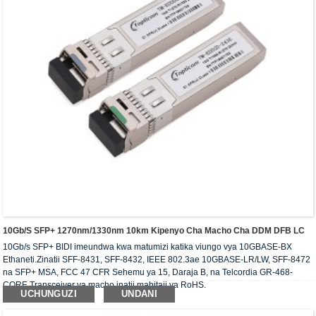
10Gb/s SFP+ 1270nm/1330nm 10km Kipenyo Cha Macho Cha DDM DFB LC
10Gb/s SFP+ BIDI imeundwa kwa matumizi katika viungo vya 10GBASE-BX
Ethaneti.Zinatii SFF-8431, SFF-8432, IEEE 802.3ae 10GBASE-LR/LW, SFF-8472
na SFP+ MSA, FCC 47 CFR Sehemu ya 15, Daraja B, na Telcordia GR-468-
CORE.Transceiver ya macho inatii mahitaji ya RoHS.
UCHUNGUZI
UNDANI