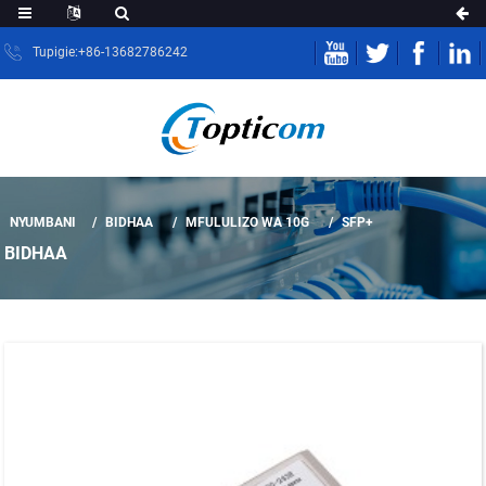
Tupigie:+86-13682786242
NYUMBANI
BIDHAA
MFULULIZO WA 10G
SFP+
BIDHAA