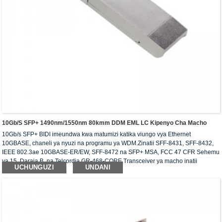
10Gb/s SFP+ 1490nm/1550nm 80kmm DDM EML LC Kipenyo Cha Macho
10Gb/s SFP+ BIDI imeundwa kwa matumizi katika viungo vya Ethernet
10GBASE, chaneli ya nyuzi na programu ya WDM.Zinatii SFF-8431, SFF-8432,
IEEE 802.3ae 10GBASE-ER/EW, SFF-8472 na SFP+ MSA, FCC 47 CFR Sehemu
ya 15, Daraja B, na Telcordia GR-468-CORE.Transceiver ya macho inatii
UCHUNGUZI
UNDANI
mahitaji ya RoHS.