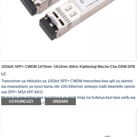
10Gb/s SFP+ CWDM 1470nm~1610nm 40km Kipitishaji Macho Cha DDM DFB
LC
Transceiver ya mfululizo ya 10Gb/s SFP+ CWDM imeundwa kwa ajili ya utumizi
wa mawasiliano ya nyuzi kama vile 10G Ethernet, ambayo inatii kikamilifu vipimo
vya SFP+ MSA SFF-8431.
Moduli hii imeundwa kwa nyuzinyuzi za modi moja na hufanya kazi kwa urefu wa
UCHUNGUZI
UNDANI
kawaida wa mawimbi ya CWDM.