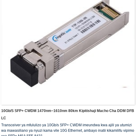
10Gb/s SFP+ CWDM 1470nm~1610nm 80km Kipitishaji Macho Cha DDM DFB
LC
Transceiver ya mfululizo ya 10Gb/s SFP+ CWDM imeundwa kwa ajili ya utumizi
wa mawasiliano ya nyuzi kama vile 10G Ethernet, ambayo inatii kikamilifu vipimo
vya SFP+ MSA SFF-8431.