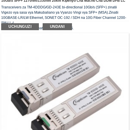
10Gb/s SFP+ 1270nm/1330nm 20km Kipenyo Cha Macho Cha DDM DFB LC
Transceivers za TM-4DDDG/GD-243E bi-directional 10Gb/s (SFP+) zinatii
Vigezo vya sasa vya Makubaliano ya Vyanzo Vingi vya SFP+ (MSA).Zinatii
10GBASE-LR/LW Ethernet, SONET OC-192 / SDH na 10G Fiber Channel 1200-
SM-LL-L.
UCHUNGUZI
UNDANI
Transceiver ya macho inatii mahitaji ya RoHS.