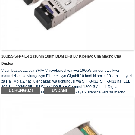
10Gb/s SFP+ LR 1310nm 10km DDM DFB LC Kipenyo Cha Macho Cha
Duplex
Visambaza data vya SFP+ Vilivyoboreshwa vya 10Gb/s vimeundwa kwa
matumizi katika viungo vya Ethaneti vya Gigabit 10 hadi kilomita 10 kupitia nyuzi
za Hali Moja.Zinatii utendakazi wa uchunguzi wa SFF-8431, SFF-8432 na IEEE
802.3ae 10GBASE-LR/LW, na 10G Fiber Channel 1200-SM-LL-L Digital
UCHUNGUZI
UNDANI
zinapatikana kupitia kiolesura cha serial cha waya 2.Transceivers za macho
zinatii mahitaji ya RoHS.