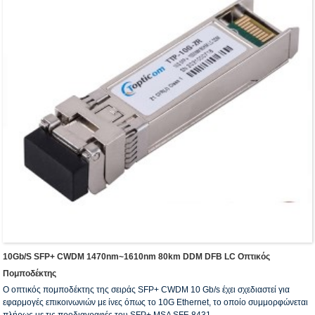
10Gb/s SFP+ CWDM 1470nm~1610nm 80km DDM DFB LC Οπτικός
Πομποδέκτης
Ο οπτικός πομποδέκτης της σειράς SFP+ CWDM 10 Gb/s έχει σχεδιαστεί για
εφαρμογές επικοινωνιών με ίνες όπως το 10G Ethernet, το οποίο συμμορφώνεται
πλήρως με τις προδιαγραφές του SFP+ MSA SFF-8431.