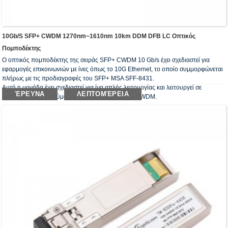
10Gb/s SFP+ CWDM 1270nm~1610nm 10km DDM DFB LC Οπτικός
Πομποδέκτης
Ο οπτικός πομποδέκτης της σειράς SFP+ CWDM 10 Gb/s έχει σχεδιαστεί για
εφαρμογές επικοινωνιών με ίνες όπως το 10G Ethernet, το οποίο συμμορφώνεται
πλήρως με τις προδιαγραφές του SFP+ MSA SFF-8431.
Αυτή η μονάδα έχει σχεδιαστεί για ίνα απλής λειτουργίας και λειτουργεί σε
ΈΡΕΥΝΑ
ΛΕΠΤΟΜΈΡΕΙΑ
ονομαστικό μήκος κύματος του μήκους κύματος CWDM.
Οι οπτικοί πομποδέκτες συμμορφώνονται με την απαίτηση του RoHS.