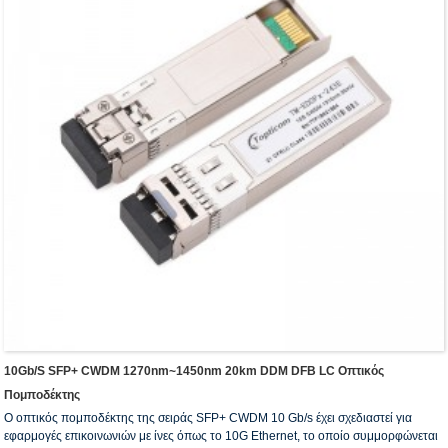
10Gb/s SFP+ CWDM 1270nm~1450nm 20km DDM DFB LC Οπτικός
Πομποδέκτης
Ο οπτικός πομποδέκτης της σειράς SFP+ CWDM 10 Gb/s έχει σχεδιαστεί για
εφαρμογές επικοινωνιών με ίνες όπως το 10G Ethernet, το οποίο συμμορφώνεται