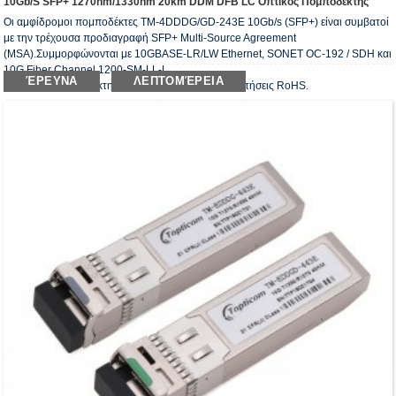
10Gb/s SFP+ 1270nm/1330nm 20km DDM DFB LC Οπτικός Πομποδέκτης
Οι αμφίδρομοι πομποδέκτες TM-4DDDG/GD-243E 10Gb/s (SFP+) είναι συμβατοί
με την τρέχουσα προδιαγραφή SFP+ Multi-Source Agreement
(MSA).Συμμορφώνονται με 10GBASE-LR/LW Ethernet, SONET OC-192 / SDH και
10G Fiber Channel 1200-SM-LL-L.
ΈΡΕΥΝΑ
ΛΕΠΤΟΜΈΡΕΙΑ
Ο οπτικός πομποδέκτης είναι συμβατός με τις απαιτήσεις RoHS.