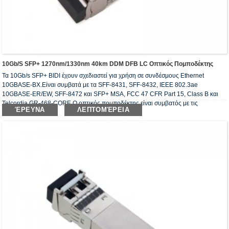
10Gb/s SFP+ 1270nm/1330nm 40km DDM DFB LC Οπτικός Πομποδέκτης
Τα 10Gb/s SFP+ BIDI έχουν σχεδιαστεί για χρήση σε συνδέσμους Ethernet
10GBASE-BX.Είναι συμβατά με τα SFF-8431, SFF-8432, IEEE 802.3ae
10GBASE-ER/EW, SFF-8472 και SFP+ MSA, FCC 47 CFR Part 15, Class B και
Telcordia GR-468-CORE.Ο οπτικός πομποδέκτης είναι συμβατός με τις
ΈΡΕΥΝΑ
ΛΕΠΤΟΜΈΡΕΙΑ
απαιτήσεις RoHS.