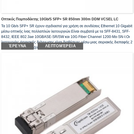
Οπτικός Πομποδέκτης 10Gb/s SFP+ SR 850nm 300m DDM VCSEL LC
Τα 10 Gb/s SFP+ SR έχουν σχεδιαστεί για χρήση σε συνδέσεις Ethernet 10 Gigabit
μέσω οπτικής ίνας πολλαπλών λειτουργιών.Είναι συμβατά με τα SFF-8431, SFF-
8432, IEEE 802.3ae 10GBASE-SR/SW και 10G Fiber Channel 1200-Mx-SN-I.Οι
λειτουργίες ψηφιακής διάγνωσης είναι διαθέσιμες μέσω μιας σειριακής διεπαφής 2
ΈΡΕΥΝΑ
ΛΕΠΤΟΜΈΡΕΙΑ
καλωδίων, όπως ορίζεται στο SFF-8472.