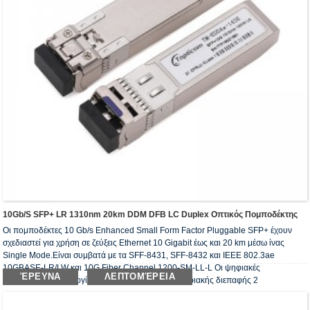
10Gb/s SFP+ LR 1310nm 20km DDM DFB LC Duplex Οπτικός Πομποδέκτης
Οι πομποδέκτες 10 Gb/s Enhanced Small Form Factor Pluggable SFP+ έχουν
σχεδιαστεί για χρήση σε ζεύξεις Ethernet 10 Gigabit έως και 20 km μέσω ίνας
Single Mode.Είναι συμβατά με τα SFF-8431, SFF-8432 και IEEE 802.3ae
10GBASE-LR/LW και 10G Fiber Channel 1200-SM-LL-L Οι ψηφιακές
ΈΡΕΥΝΑ
ΛΕΠΤΟΜΈΡΕΙΑ
διαγνωστικές λειτουργίες είναι διαθέσιμες μέσω σειριακής διεπαφής 2
καλωδίων.Οι οπτικοί πομποδέκτες συμμορφώνονται με την απαίτηση του RoHS.