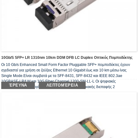
10Gb/s SFP+ LR 1310nm 10km DDM DFB LC Duplex Οπτικός Πομποδέκτης
Οι 10 Gb/s Enhanced Small Form Factor Pluggable SFP+ πομποδέκτες έχουν
σχεδιαστεί για χρήση σε ζεύξεις Ethernet 10 Gigabit έως και 10 km μέσω ίνας
Single Mode.Είναι συμβατά με τα SFF-8431, SFF-8432 και IEEE 802.3ae
10GBASE-LR/LW και 10G Fiber Channel 1200-SM-LL-L Οι ψηφιακές
ΈΡΕΥΝΑ
ΛΕΠΤΟΜΈΡΕΙΑ
διαγνωστικές λειτουργίες είναι διαθέσιμες μέσω σειριακής διεπαφής 2
καλωδίων.Οι οπτικοί πομποδέκτες συμμορφώνονται με την απαίτηση του RoHS.