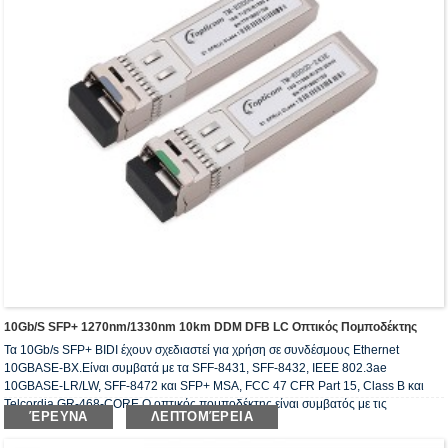
10Gb/s SFP+ 1270nm/1330nm 10km DDM DFB LC Οπτικός Πομποδέκτης
Τα 10Gb/s SFP+ BIDI έχουν σχεδιαστεί για χρήση σε συνδέσμους Ethernet
10GBASE-BX.Είναι συμβατά με τα SFF-8431, SFF-8432, IEEE 802.3ae
10GBASE-LR/LW, SFF-8472 και SFP+ MSA, FCC 47 CFR Part 15, Class B και
Telcordia GR-468-CORE.Ο οπτικός πομποδέκτης είναι συμβατός με τις
ΈΡΕΥΝΑ
ΛΕΠΤΟΜΈΡΕΙΑ
απαιτήσεις RoHS.