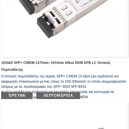
10Gb/s SFP+ CWDM 1470nm~1610nm 40km DDM DFB LC Οπτικός
Πομποδέκτης
Ο οπτικός πομποδέκτης της σειράς SFP+ CWDM 10 Gb/s έχει σχεδιαστεί για
εφαρμογές επικοινωνιών με ίνες όπως το 10G Ethernet, το οποίο συμμορφώνεται
πλήρως με τις προδιαγραφές του SFP+ MSA SFF-8431.
Αυτή η μονάδα έχει σχεδιαστεί για ίνα απλής λειτουργίας και λειτουργεί σε
ΈΡΕΥΝΑ
ΛΕΠΤΟΜΈΡΕΙΑ
ονομαστικό μήκος κύματος του μήκους κύματος CWDM.