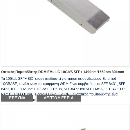
Οπτικός Πομποδέκτης DDM EML LC 10Gb/s SFP+ 1490nm/1550nm 80kmm
Τα 10Gb/s SFP+ BIDI έχουν σχεδιαστεί για χρήση σε συνδέσμους Ethernet
10GBASE, κανάλι ινών και εφαρμογή WDM.Είναι συμβατά με τα SFF-8431, SFF-
8432, IEEE 802.3ae 10GBASE-ER/EW, SFF-8472 και SFP+ MSA, FCC 47 CFR
Part 15, Class B και Telcordia GR-468-CORE.Ο οπτικός πομποδέκτης είναι
ΈΡΕΥΝΑ
ΛΕΠΤΟΜΈΡΕΙΑ
συμβατός με τις απαιτήσεις RoHS.