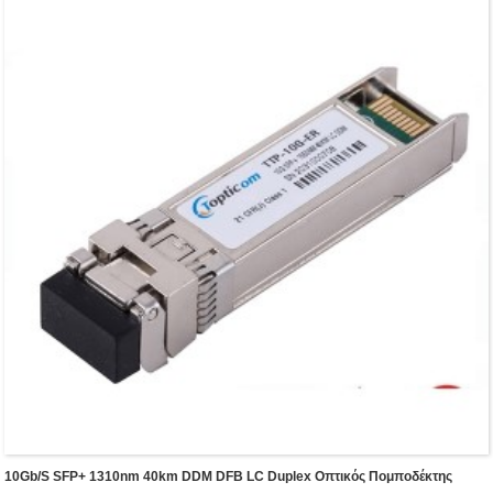
10Gb/s SFP+ 1310nm 40km DDM DFB LC Duplex Οπτικός Πομποδέκτης