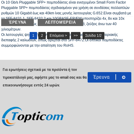
Οι 10 Gb/s Pluggable SFP+ πομποδέκτες είναι ενισχυμένοι Small Form Factor
Pluggable SFP+ πομποδέκτες σχεδιασμένοι για χρήση σε συνδέσεις πολλαπλών
ρυθμών 10 Gigabit έως και 40km ίνας μονής λειτουργίας G.652.Είναι συμβατά με
τα SFF-8431 1, SFF-8432 2 και 10GBASE-ER/EW.υποστηρίζει 4x, 8x και 10x
ΈΡΕΥΝΑ
ΛΕΠΤΟΜΈΡΕΙΑ
Fiber Channel, καθώς και την επιλογή CPRI 2 έως 8, ζεύξεις άνω των 40
χιλιομέτρων.
Οι λειτουργίες ψηφιακής διάγνωσης είναι διαθέσιμες μέσω μιας σειριακής
1
2
Επόμενο >
>>
Σελίδα 1/2
διεπαφής 2 καλωδίων, όπως ορίζεται στο SFF-8472.Οι οπτικοί πομποδέκτες
συμμορφώνονται με την απαίτηση του RoHS.
Για ερωτήσεις σχετικά με τα προϊόντα ή τον
Έρευνα
τιμοκατάλογό μας, αφήστε μας το email σας και θα
επικοινωνήσουμε εντός 24 ωρών.