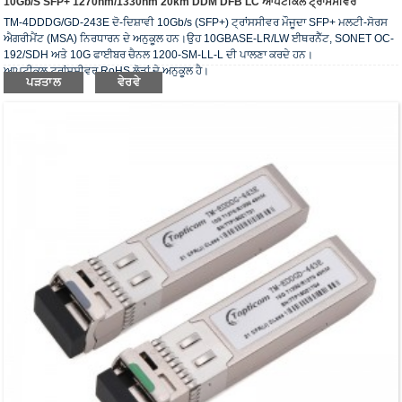
10Gb/s SFP+ 1270nm/1330nm 20km DDM DFB LC ਆਪਟੀਕਲ ਟ੍ਰਾਂਸਸੀਵਰ
TM-4DDDG/GD-243E ਦੋ-ਦਿਸ਼ਾਵੀ 10Gb/s (SFP+) ਟ੍ਰਾਂਸਸੀਵਰ ਮੌਜੂਦਾ SFP+ ਮਲਟੀ-ਸੋਰਸ
ਐਗਰੀਮੈਂਟ (MSA) ਨਿਰਧਾਰਨ ਦੇ ਅਨੁਕੂਲ ਹਨ।ਉਹ 10GBASE-LR/LW ਈਥਰਨੈੱਟ, SONET OC-
192/SDH ਅਤੇ 10G ਫਾਈਬਰ ਚੈਨਲ 1200-SM-LL-L ਦੀ ਪਾਲਣਾ ਕਰਦੇ ਹਨ।
ਆਪਟੀਕਲ ਟ੍ਰਾਂਸਸੀਵਰ RoHS ਲੋੜਾਂ ਦੇ ਅਨੁਕੂਲ ਹੈ।
ਪੜਤਾਲ
ਵੇਰਵੇ