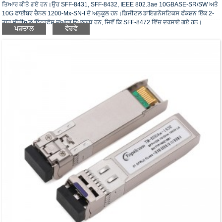
ਤਿਆਰ ਕੀਤੇ ਗਏ ਹਨ।ਉਹ SFF-8431, SFF-8432, IEEE 802.3ae 10GBASE-SR/SW ਅਤੇ
10G ਫਾਈਬਰ ਚੈਨਲ 1200-Mx-SN-I ਦੇ ਅਨੁਕੂਲ ਹਨ।ਡਿਜੀਟਲ ਡਾਇਗਨੌਸਟਿਕਸ ਫੰਕਸ਼ਨ ਇੱਕ 2-
ਤਾਰ ਸੀਰੀਅਲ ਇੰਟਰਫੇਸ ਦੁਆਰਾ ਉਪਲਬਧ ਹਨ, ਜਿਵੇਂ ਕਿ SFF-8472 ਵਿੱਚ ਦਰਸਾਏ ਗਏ ਹਨ।
ਪੜਤਾਲ
ਵੇਰਵੇ