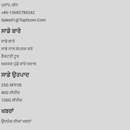
ਪ੍ਰਾਂਤ, ਚੀਨ
+86-13682786242
Sales01@topticom.com
ਸਾਡੇ ਬਾਰੇ
ਸਾਡੇ ਬਾਰੇ
ਸਾਡੇ ਨਾਲ ਸੰਪਰਕ ਕਰੋ
ਫੈਕਟਰੀ ਟੂਰ
ਅਕਸਰ ਪੁੱਛੇ ਜਾਂਦੇ ਸਵਾਲ
ਸਾਡੇ ਉਤਪਾਦ
25G SFP28
40G ਸੀਰੀਜ਼
100G ਸੀਰੀਜ਼
ਖਬਰਾਂ
ਉਦਯੋਗ ਦੀਆਂ ਖਬਰਾਂ