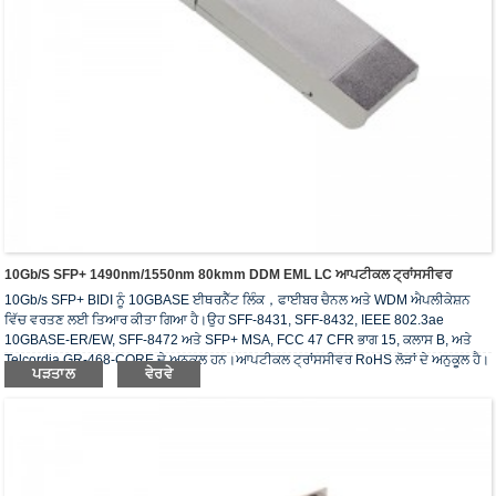
10Gb/s SFP+ 1490nm/1550nm 80kmm DDM EML LC ਆਪਟੀਕਲ ਟ੍ਰਾਂਸਸੀਵਰ
10Gb/s SFP+ BIDI ਨੂੰ 10GBASE ਈਥਰਨੈੱਟ ਲਿੰਕ，ਫਾਈਬਰ ਚੈਨਲ ਅਤੇ WDM ਐਪਲੀਕੇਸ਼ਨ
ਵਿੱਚ ਵਰਤਣ ਲਈ ਤਿਆਰ ਕੀਤਾ ਗਿਆ ਹੈ।ਉਹ SFF-8431, SFF-8432, IEEE 802.3ae
10GBASE-ER/EW, SFF-8472 ਅਤੇ SFP+ MSA, FCC 47 CFR ਭਾਗ 15, ਕਲਾਸ B, ਅਤੇ
Telcordia GR-468-CORE ਦੇ ਅਨੁਕੂਲ ਹਨ।ਆਪਟੀਕਲ ਟ੍ਰਾਂਸਸੀਵਰ RoHS ਲੋੜਾਂ ਦੇ ਅਨੁਕੂਲ ਹੈ।
ਪੜਤਾਲ
ਵੇਰਵੇ