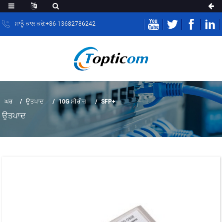
ਸਾਨੂੰ ਕਾਲ ਕਰੋ:+86-13682786242
ਘਰ
ਉਤਪਾਦ
10G ਸੀਰੀਜ਼
SFP+
ਉਤਪਾਦ