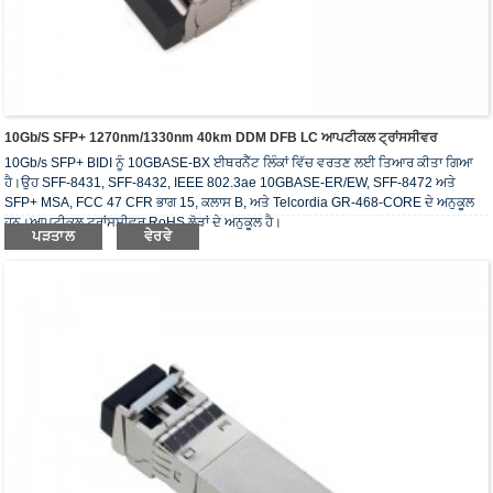
10Gb/s SFP+ 1270nm/1330nm 40km DDM DFB LC ਆਪਟੀਕਲ ਟ੍ਰਾਂਸਸੀਵਰ
10Gb/s SFP+ BIDI ਨੂੰ 10GBASE-BX ਈਥਰਨੈੱਟ ਲਿੰਕਾਂ ਵਿੱਚ ਵਰਤਣ ਲਈ ਤਿਆਰ ਕੀਤਾ ਗਿਆ
ਹੈ।ਉਹ SFF-8431, SFF-8432, IEEE 802.3ae 10GBASE-ER/EW, SFF-8472 ਅਤੇ
SFP+ MSA, FCC 47 CFR ਭਾਗ 15, ਕਲਾਸ B, ਅਤੇ Telcordia GR-468-CORE ਦੇ ਅਨੁਕੂਲ
ਹਨ।ਆਪਟੀਕਲ ਟ੍ਰਾਂਸਸੀਵਰ RoHS ਲੋੜਾਂ ਦੇ ਅਨੁਕੂਲ ਹੈ।
ਪੜਤਾਲ
ਵੇਰਵੇ