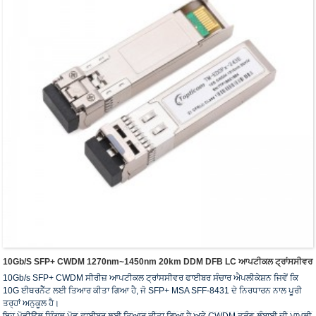
10Gb/s SFP+ CWDM 1270nm~1450nm 20km DDM DFB LC ਆਪਟੀਕਲ ਟ੍ਰਾਂਸਸੀਵਰ
10Gb/s SFP+ CWDM ਸੀਰੀਜ਼ ਆਪਟੀਕਲ ਟ੍ਰਾਂਸਸੀਵਰ ਫਾਈਬਰ ਸੰਚਾਰ ਐਪਲੀਕੇਸ਼ਨ ਜਿਵੇਂ ਕਿ
10G ਈਥਰਨੈੱਟ ਲਈ ਤਿਆਰ ਕੀਤਾ ਗਿਆ ਹੈ, ਜੋ SFP+ MSA SFF-8431 ਦੇ ਨਿਰਧਾਰਨ ਨਾਲ ਪੂਰੀ
ਤਰ੍ਹਾਂ ਅਨੁਕੂਲ ਹੈ।