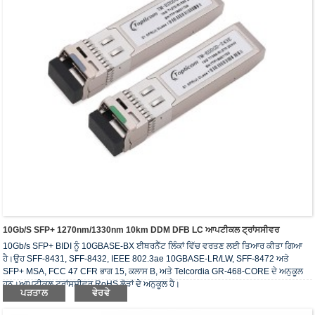
10Gb/s SFP+ 1270nm/1330nm 10km DDM DFB LC ਆਪਟੀਕਲ ਟ੍ਰਾਂਸਸੀਵਰ
10Gb/s SFP+ BIDI ਨੂੰ 10GBASE-BX ਈਥਰਨੈੱਟ ਲਿੰਕਾਂ ਵਿੱਚ ਵਰਤਣ ਲਈ ਤਿਆਰ ਕੀਤਾ ਗਿਆ
ਹੈ।ਉਹ SFF-8431, SFF-8432, IEEE 802.3ae 10GBASE-LR/LW, SFF-8472 ਅਤੇ
SFP+ MSA, FCC 47 CFR ਭਾਗ 15, ਕਲਾਸ B, ਅਤੇ Telcordia GR-468-CORE ਦੇ ਅਨੁਕੂਲ
ਹਨ।ਆਪਟੀਕਲ ਟ੍ਰਾਂਸਸੀਵਰ RoHS ਲੋੜਾਂ ਦੇ ਅਨੁਕੂਲ ਹੈ।
ਪੜਤਾਲ
ਵੇਰਵੇ