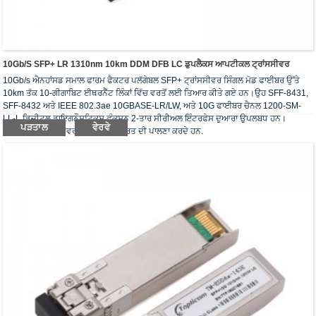
10Gb/s SFP+ LR 1310nm 10km DDM DFB LC ਡੁਪਲੈਕਸ ਆਪਟੀਕਲ ਟ੍ਰਾਂਸਸੀਵਰ
10Gb/s ਐਨਹਾਂਸਡ ਸਮਾਲ ਫਾਰਮ ਫੈਕਟਰ ਪਲੱਗੇਬਲ SFP+ ਟ੍ਰਾਂਸਸੀਵਰ ਸਿੰਗਲ ਮੋਡ ਫਾਈਬਰ ਉੱਤੇ
10km ਤੱਕ 10-ਗੀਗਾਬਿਟ ਈਥਰਨੈੱਟ ਲਿੰਕਾਂ ਵਿੱਚ ਵਰਤੋਂ ਲਈ ਤਿਆਰ ਕੀਤੇ ਗਏ ਹਨ।ਉਹ SFF-8431,
SFF-8432 ਅਤੇ IEEE 802.3ae 10GBASE-LR/LW, ਅਤੇ 10G ਫਾਈਬਰ ਚੈਨਲ 1200-SM-
LL-L ਡਿਜੀਟਲ ਡਾਇਗਨੌਸਟਿਕਸ ਫੰਕਸ਼ਨ 2-ਤਾਰ ਸੀਰੀਅਲ ਇੰਟਰਫੇਸ ਦੁਆਰਾ ਉਪਲਬਧ ਹਨ।
ਪੜਤਾਲ
ਵੇਰਵੇ
ਆਪਟੀਕਲ ਟ੍ਰਾਂਸਸੀਵਰ RoHS ਦੀ ਜ਼ਰੂਰਤ ਦੀ ਪਾਲਣਾ ਕਰਦੇ ਹਨ.