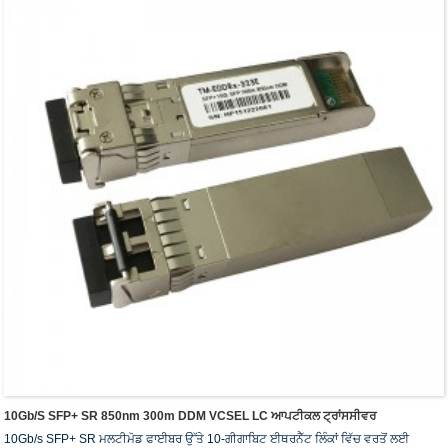
10Gb/s SFP+ SR 850nm 300m DDM VCSEL LC ਆਪਟੀਕਲ ਟ੍ਰਾਂਸਸੀਵਰ
10Gb/s SFP+ SR ਮਲਟੀਮੋਡ ਫਾਈਬਰ ਉੱਤੇ 10-ਗੀਗਾਬਿਟ ਈਥਰਨੈੱਟ ਲਿੰਕਾਂ ਵਿੱਚ ਵਰਤੋਂ ਲਈ