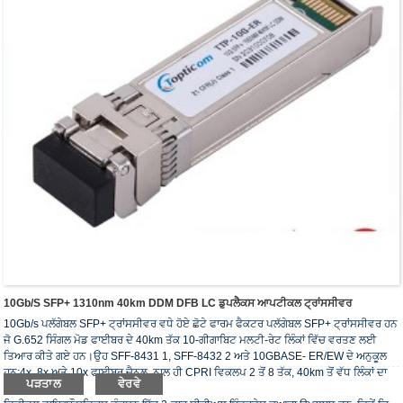
10Gb/s SFP+ 1310nm 40km DDM DFB LC ਡੁਪਲੈਕਸ ਆਪਟੀਕਲ ਟ੍ਰਾਂਸਸੀਵਰ
10Gb/s ਪਲੱਗੇਬਲ SFP+ ਟ੍ਰਾਂਸਸੀਵਰ ਵਧੇ ਹੋਏ ਛੋਟੇ ਫਾਰਮ ਫੈਕਟਰ ਪਲੱਗੇਬਲ SFP+ ਟ੍ਰਾਂਸਸੀਵਰ ਹਨ
ਜੋ G.652 ਸਿੰਗਲ ਮੋਡ ਫਾਈਬਰ ਦੇ 40km ਤੱਕ 10-ਗੀਗਾਬਿਟ ਮਲਟੀ-ਰੇਟ ਲਿੰਕਾਂ ਵਿੱਚ ਵਰਤਣ ਲਈ
ਤਿਆਰ ਕੀਤੇ ਗਏ ਹਨ।ਉਹ SFF-8431 1, SFF-8432 2 ਅਤੇ 10GBASE- ER/EW ਦੇ ਅਨੁਕੂਲ
ਹਨ;4x, 8x ਅਤੇ 10x ਫਾਈਬਰ ਚੈਨਲ, ਨਾਲ ਹੀ CPRI ਵਿਕਲਪ 2 ਤੋਂ 8 ਤੱਕ, 40km ਤੋਂ ਵੱਧ ਲਿੰਕਾਂ ਦਾ
ਪੜਤਾਲ
ਵੇਰਵੇ
ਸਮਰਥਨ ਕਰਦਾ ਹੈ।