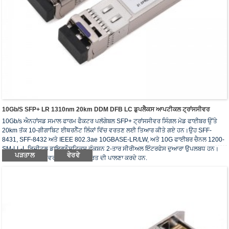
10Gb/s SFP+ LR 1310nm 20km DDM DFB LC ਡੁਪਲੈਕਸ ਆਪਟੀਕਲ ਟ੍ਰਾਂਸਸੀਵਰ
10Gb/s ਐਨਹਾਂਸਡ ਸਮਾਲ ਫਾਰਮ ਫੈਕਟਰ ਪਲੱਗੇਬਲ SFP+ ਟ੍ਰਾਂਸਸੀਵਰ ਸਿੰਗਲ ਮੋਡ ਫਾਈਬਰ ਉੱਤੇ
20km ਤੱਕ 10-ਗੀਗਾਬਿਟ ਈਥਰਨੈੱਟ ਲਿੰਕਾਂ ਵਿੱਚ ਵਰਤਣ ਲਈ ਤਿਆਰ ਕੀਤੇ ਗਏ ਹਨ।ਉਹ SFF-
8431, SFF-8432 ਅਤੇ IEEE 802.3ae 10GBASE-LR/LW, ਅਤੇ 10G ਫਾਈਬਰ ਚੈਨਲ 1200-
SM-LL-L ਡਿਜੀਟਲ ਡਾਇਗਨੌਸਟਿਕਸ ਫੰਕਸ਼ਨ 2-ਤਾਰ ਸੀਰੀਅਲ ਇੰਟਰਫੇਸ ਦੁਆਰਾ ਉਪਲਬਧ ਹਨ।
ਪੜਤਾਲ
ਵੇਰਵੇ
ਆਪਟੀਕਲ ਟ੍ਰਾਂਸਸੀਵਰ RoHS ਦੀ ਜ਼ਰੂਰਤ ਦੀ ਪਾਲਣਾ ਕਰਦੇ ਹਨ.