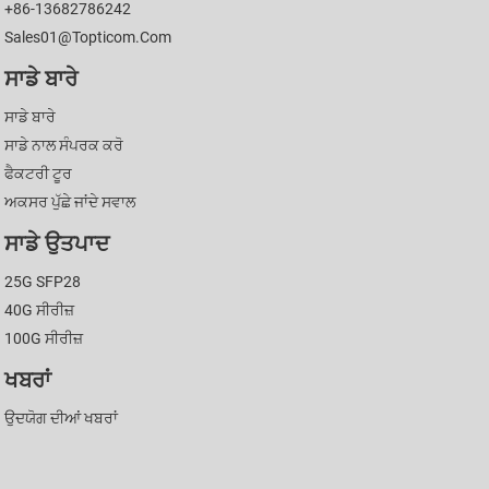
+86-13682786242
Sales01@topticom.com
ਸਾਡੇ ਬਾਰੇ
ਸਾਡੇ ਬਾਰੇ
ਸਾਡੇ ਨਾਲ ਸੰਪਰਕ ਕਰੋ
ਫੈਕਟਰੀ ਟੂਰ
ਅਕਸਰ ਪੁੱਛੇ ਜਾਂਦੇ ਸਵਾਲ
ਸਾਡੇ ਉਤਪਾਦ
25G SFP28
40G ਸੀਰੀਜ਼
100G ਸੀਰੀਜ਼
ਖਬਰਾਂ
ਉਦਯੋਗ ਦੀਆਂ ਖਬਰਾਂ