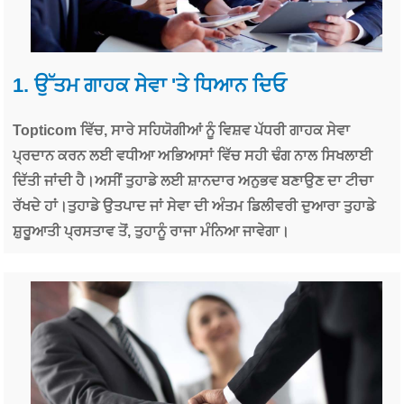
1. ਉੱਤਮ ਗਾਹਕ ਸੇਵਾ 'ਤੇ ਧਿਆਨ ਦਿਓ
Topticom ਵਿੱਚ, ਸਾਰੇ ਸਹਿਯੋਗੀਆਂ ਨੂੰ ਵਿਸ਼ਵ ਪੱਧਰੀ ਗਾਹਕ ਸੇਵਾ
ਪ੍ਰਦਾਨ ਕਰਨ ਲਈ ਵਧੀਆ ਅਭਿਆਸਾਂ ਵਿੱਚ ਸਹੀ ਢੰਗ ਨਾਲ ਸਿਖਲਾਈ
ਦਿੱਤੀ ਜਾਂਦੀ ਹੈ।ਅਸੀਂ ਤੁਹਾਡੇ ਲਈ ਸ਼ਾਨਦਾਰ ਅਨੁਭਵ ਬਣਾਉਣ ਦਾ ਟੀਚਾ
ਰੱਖਦੇ ਹਾਂ।ਤੁਹਾਡੇ ਉਤਪਾਦ ਜਾਂ ਸੇਵਾ ਦੀ ਅੰਤਮ ਡਿਲੀਵਰੀ ਦੁਆਰਾ ਤੁਹਾਡੇ
ਸ਼ੁਰੂਆਤੀ ਪ੍ਰਸਤਾਵ ਤੋਂ, ਤੁਹਾਨੂੰ ਰਾਜਾ ਮੰਨਿਆ ਜਾਵੇਗਾ।