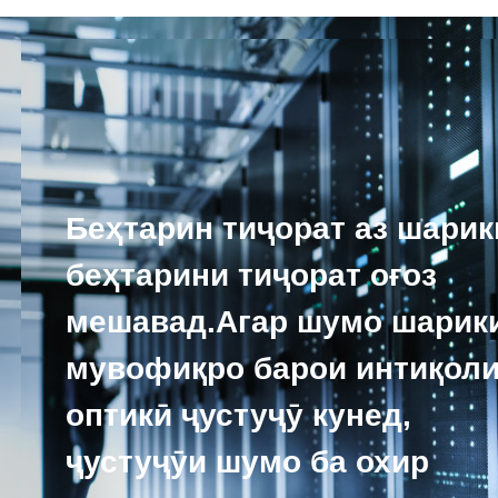
Беҳтарин тиҷорат аз шарик
беҳтарини тиҷорат оғоз
мешавад.Агар шумо шарик
мувофиқро барои интиқол
оптикӣ ҷустуҷӯ кунед,
ҷустуҷӯи шумо ба охир