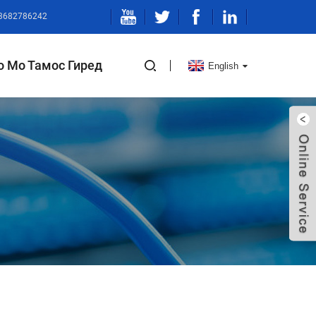
13682786242
о Мо Тамос Гиред
English