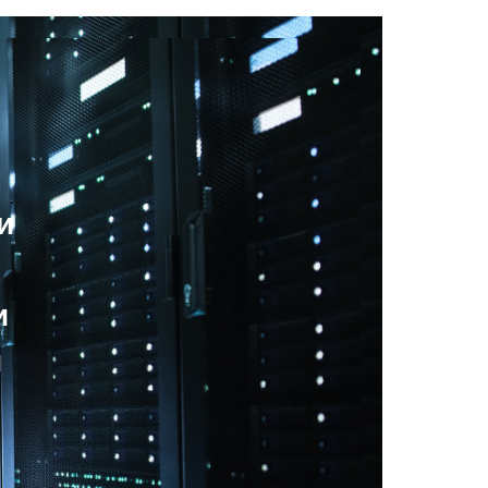
и
и
и