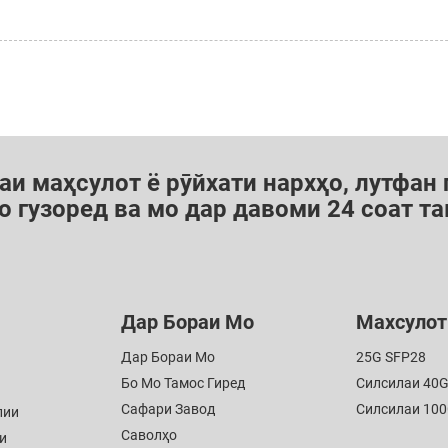
аи маҳсулот ё рӯйхати нархҳо, лутфан
о гузоред ва мо дар давоми 24 соат т
Дар Бораи Мо
Махсулот
Дар Бораи Мо
25G SFP28
Бо Мо Тамос Гиред
Силсилаи 40
Сафари Завод
Силсилаи 10
лии
Саволҳо
и