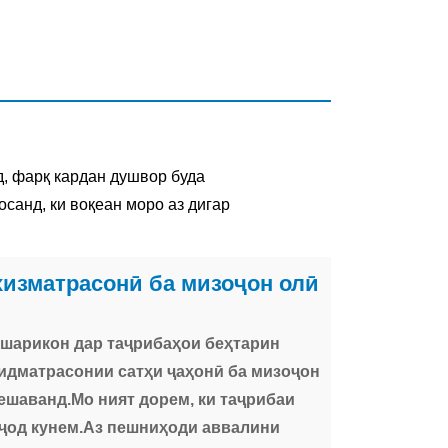
д, фарқ кардан душвор буда
осанд, ки воқеан моро аз дигар
 хизматрасонӣ ба мизоҷон олӣ
и шарикон дар таҷрибаҳои беҳтарин
идматрасонии сатҳи ҷаҳонӣ ба мизоҷон
ешаванд.Мо ният дорем, ки таҷрибаи
ҷод кунем.Аз пешниҳоди аввалини