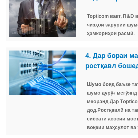
Topticom вақт, R&D 
чизҳои зарурии шумо
ҳамкориҳои расмӣ.
4. Дар бораи м
ростқавл боше
Шумо бояд баъзе та
шумо дурӯғ мегӯянд
меоранд.Дар Toptico
дод.Ростқавлӣ на та
сиёсати асосии мос
воқеии маҳсулот ва 