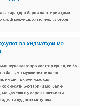
ва захираҳоро барои дастгирии ҳама
 сарф мекунад, ҳатто пеш аз оғози
аҳсулот ва хидматҳои мо
д
ъминкунандагонро дастгир кунед, ки ба
 ва ба шумо мушкилиҳои калон
m, ин ҳеҷ гоҳ рӯй нахоҳад
нҳо сиёсати беҳтарини мо, балки
т, мо ҳамеша шуморо аз вазъияти
хидмати худ огоҳ мекунем.