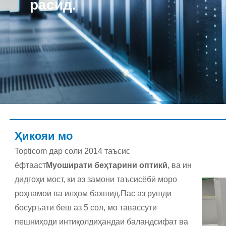
расид.
Ҳикояи мо
Topticom дар соли 2014 таъсис
ёфтааст
Муоширати беҳтарини оптикӣ
, ва ин
дидгоҳи мост, ки аз замони таъсисёбӣ моро
роҳнамоӣ ва илҳом бахшид.Пас аз рушди
босуръати беш аз 5 сол, мо тавассути
пешниҳоди интиқолдиҳандаи баландсифат ва