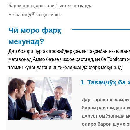
барои нигоҳ доштани 1 истеҳсол карда
st
мешаванд.
сатҳи синф.
Чӣ моро фарқ
мекунад?
Дар бозори пур аз провайдерҳое, ки тақрибан якхелаан
метавонад.Аммо баъзе чизҳое ҳастанд, ки ба Topticom х
таъминкунандагони интиқолдиҳанда фарқ мекунанд.
1. Таваҷҷӯҳ ба
Дар Topticom, ҳама
барои расонидани х
дуруст омӯзонида м
олиро барои шумо э