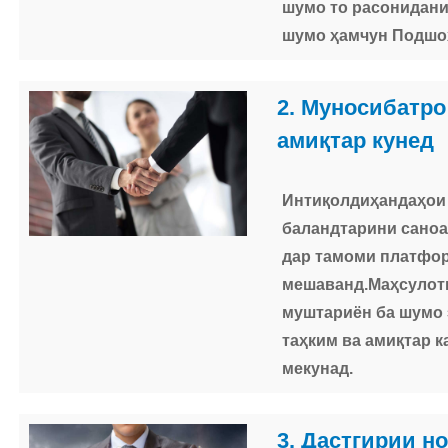
шумо то расонидани
шумо ҳамчун Подшоҳ
2. Муносибатро
амиқтар кунед
Интиқолдиҳандаҳои 
баландтарини саноа
дар тамоми платфо
мешаванд.Маҳсулоти
муштариён ба шумо 
таҳким ва амиқтар к
мекунад.
3. Дастгирии н