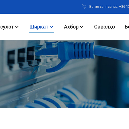
Ба мо занг занед: +86-
сулот
Ширкат
Ахбор
Саволҳо
Б