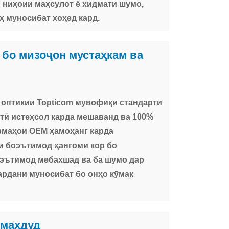
 ниҳоии маҳсулот ё хидмати шумо,
 муносибат хоҳед кард.
 бо мизоҷон мустаҳкам ва
оптикии Topticom мувофиқи стандарти
тӣ истеҳсол карда мешаванд ва 100%
рмаҳои OEM ҳамоҳанг карда
 боэътимод ҳангоми кор бо
эътимод мебахшад ва ба шумо дар
ардани муносибат бо онҳо кӯмак
омаҳдуд