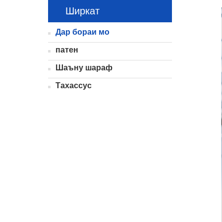
Ширкат
Дар бораи мо
патен
Шаъну шараф
Тахассус