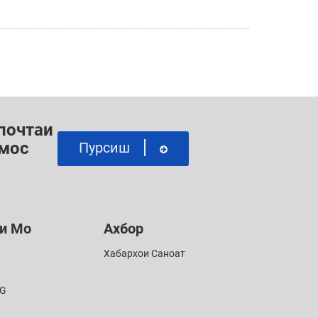
 почтаи
амос
Пурсиш
и Мо
Ахбор
Хабархои Саноат
G
0G