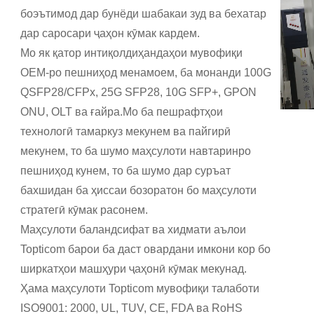
боэътимод дар бунёди шабакаи зуд ва бехатар
дар саросари ҷаҳон кӯмак кардем.
Мо як қатор интиқолдиҳандаҳои мувофиқи
OEM-ро пешниҳод менамоем, ба монанди 100G
QSFP28/CFPx, 25G SFP28, 10G SFP+, GPON
ONU, OLT ва ғайра.Мо ба пешрафтҳои
технологӣ тамаркуз мекунем ва пайгирӣ
мекунем, то ба шумо маҳсулоти навтаринро
пешниҳод кунем, то ба шумо дар суръат
бахшидан ба ҳиссаи бозоратон бо маҳсулоти
стратегӣ кӯмак расонем.
Маҳсулоти баландсифат ва хидмати аълои
Topticom барои ба даст овардани имкони кор бо
ширкатҳои машҳури ҷаҳонӣ кӯмак мекунад.
Ҳама маҳсулоти Topticom мувофиқи талаботи
ISO9001: 2000, UL, TUV, CE, FDA ва RoHS