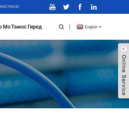
13682786242
о Мо Тамос Гиред
English