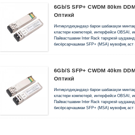
6Gb/s SFP+ CWDM 80km DDM
Оптикӣ
Интиқолдиҳандаҳо барои шабакаҳои минтақ
кластери компютерӣ, интерфейси OBSAI, и
Пайвастшавии Inter Rack тарҳрезӣ шудаан
бисёрсарчашмаи SFP+ (MSA) мувофиқ аст в
6Gb/s SFP+ CWDM 40km DDM
Оптикӣ
Интиқолдиҳандаҳо барои шабакаҳои минтақ
кластери компютерӣ, интерфейси OBSAI, и
Пайвастшавии Inter Rack тарҳрезӣ шудаан
бисёрсарчашмаи SFP+ (MSA) мувофиқ аст в