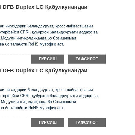
 DFB Duplex LC Қабулкунандаи
аи нигаҳдории баландсуръат, кросс-пайвастшавии
нтерфейси CPRI, қубурҳои баландсуръати додаҳо ва
д.Модули интиқолдиҳанда бо Созишномаи
а бо талаботи RoHS мувофиқ аст.
ПУРСИШ
ТАФСИЛОТ
 DFB Duplex LC Қабулкунандаи
аи нигаҳдории баландсуръат, кросс-пайвастшавии
нтерфейси CPRI, қубурҳои баландсуръати додаҳо ва
д.Модули интиқолдиҳанда бо Созишномаи
а бо талаботи RoHS мувофиқ аст.
ПУРСИШ
ТАФСИЛОТ