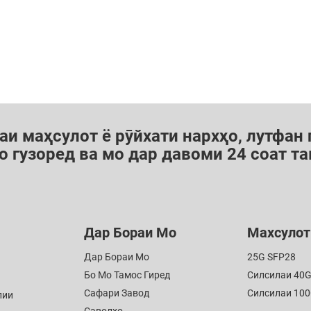
аи маҳсулот ё рӯйхати нархҳо, лутфан
о гузоред ва мо дар давоми 24 соат т
Дар Бораи Мо
Махсулот
Дар Бораи Мо
25G SFP28
Бо Мо Тамос Гиред
Силсилаи 40
Сафари Завод
Силсилаи 10
лии