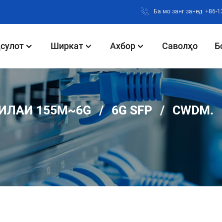
Ба мо занг занед: +86-
сулот
Ширкат
Ахбор
Саволҳо
Б
ИЛАИ 155M~6G
6G SFP
CWDM.