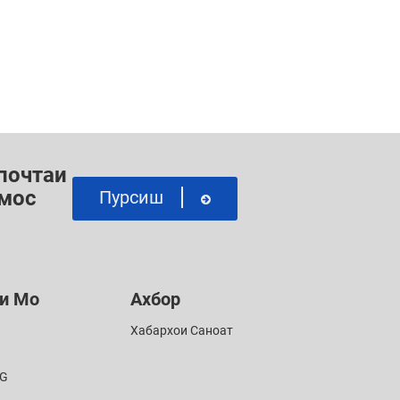
 почтаи
амос
Пурсиш
и Мо
Ахбор
Хабархои Саноат
G
0G