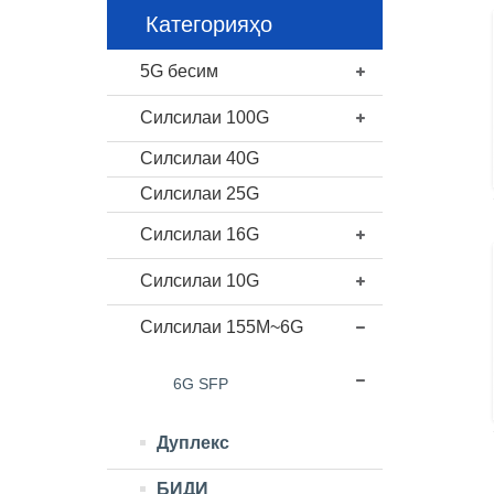
Категорияҳо
5G бесим
Силсилаи 100G
Силсилаи 40G
Силсилаи 25G
Силсилаи 16G
Силсилаи 10G
Силсилаи 155M~6G
6G SFP
Дуплекс
БИДИ