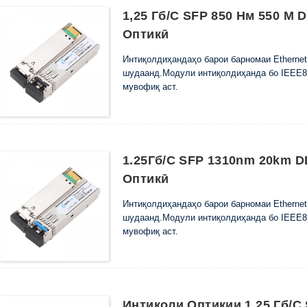
1,25 Гб/с SFP 850 Нм 550 М
Оптикӣ
Интиқолдиҳандаҳо барои барномаи Ethernet,
шудаанд.Модули интиқолдиҳанда бо IEEE80
мувофиқ аст.
1.25Гб/с SFP 1310nm 20km 
Оптикӣ
Интиқолдиҳандаҳо барои барномаи Ethernet,
шудаанд.Модули интиқолдиҳанда бо IEEE80
мувофиқ аст.
Интиқоли Оптикии 1,25 Гб/с