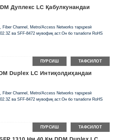
 DDM Дуплекс LC Қабулкунандаи
 Fiber Channel, Metro/Access Networks тарҳрезӣ
2.3Z ва SFF-8472 мувофиқ аст.Он бо талаботи RoHS
ПУРСИШ
ТАФСИЛОТ
DDM Duplex LC Интиқолдиҳандаи
 Fiber Channel, Metro/Access Networks тарҳрезӣ
2.3Z ва SFF-8472 мувофиқ аст.Он бо талаботи RoHS
ПУРСИШ
ТАФСИЛОТ
 SFP 1310 Нм 40 Км DDM Duplex LC