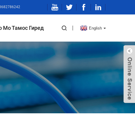
13682786242
о Мо Тамос Гиред
English