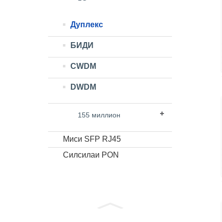
Дуплекс
БИДИ
CWDM
DWDM
155 миллион
Миси SFP RJ45
Силсилаи PON