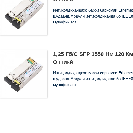
Интиқолдиҳандаҳо барои барномаи Ethernet,
шудаанд.Модули интиқолдиҳанда бо IEEE80
мувофиқ аст.
1,25 Гб/с SFP 1550 Нм 120 
Оптикӣ
Интиқолдиҳандаҳо барои барномаи Ethernet,
шудаанд.Модули интиқолдиҳанда бо IEEE80
мувофиқ аст.