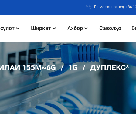
Ба мо занг занед: +86-
сулот
Ширкат
Ахбор
Саволҳо
Б
ИЛАИ 155M~6G
1G
ДУПЛЕКС*