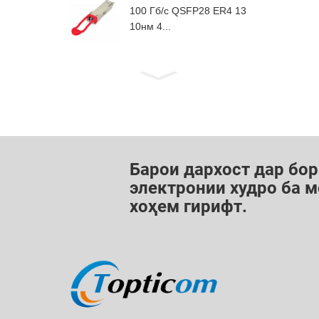
100 Гб/с QSFP28 ER4 13
10нм 4...
Барои дархост дар бор
электронии худро ба м
хоҳем гирифт.