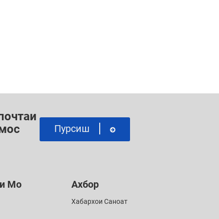
 почтаи
амос
Пурсиш
и Мо
Ахбор
Хабархои Саноат
G