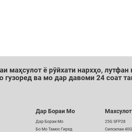
аи маҳсулот ё рӯйхати нархҳо, лутфан
о гузоред ва мо дар давоми 24 соат т
Дар Бораи Мо
Махсулот
Дар Бораи Мо
25G SFP28
Бо Мо Тамос Гиред
Силсилаи 40