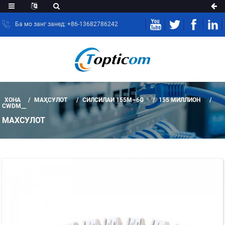
Ба мо занг занед: +86-13682786242
ХОНА
МАҲСУЛОТ
СИЛСИЛАИ 155M~6G
155 МИЛЛИОН
CWDM__
МАХСУЛОТ