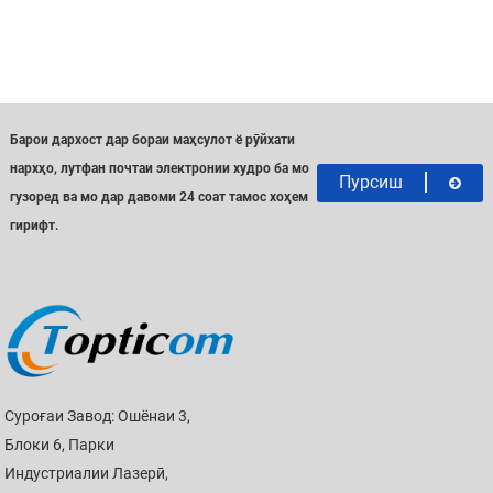
Барои дархост дар бораи маҳсулот ё рӯйхати
нархҳо, лутфан почтаи электронии худро ба мо
Пурсиш
гузоред ва мо дар давоми 24 соат тамос хоҳем
гирифт.
Суроғаи Завод: Ошёнаи 3,
Блоки 6, Парки
Индустриалии Лазерӣ,