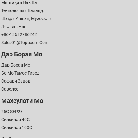
Минтақаи Нав Ва
Технологияи Баланд,
Шаҳри Аншан, Музофоти
Ляонин, Чин
+86-13682786242
Sales01@topticom.com
Дар Бораи Мо
Дар Бораи Мо
Бо Мо Тамос Гиред
Сафари Завод
Саволҳо
Махсулоти Мо
25G SFP28
Силсилаи 40G
Силсилаи 100G