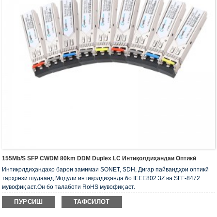
155Mb/s SFP CWDM 80km DDM Duplex LC Интиқолдиҳандаи Оптикӣ
Интиқолдиҳандаҳо барои замимаи SONET, SDH, Дигар пайвандҳои оптикӣ
тарҳрезӣ шудаанд.Модули интиқолдиҳанда бо IEEE802.3Z ва SFF-8472
мувофиқ аст.Он бо талаботи RoHS мувофиқ аст.
ПУРСИШ
ТАФСИЛОТ