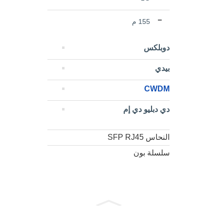
155 م
دوبلكس
بيدي
CWDM
دي دبليو دي إم
النحاس SFP RJ45
سلسلة بون