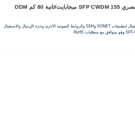
جهاز إرسال واستقبال بصري SFP CWDM 155 ميجابايت/ثانية 80 كم DDM
تم تصميم أجهزة الإرسال والاستقبال لتطبيقات SONET وSDH والروابط الضوئية الأخرى.وحدة الإرسال والاستقبال