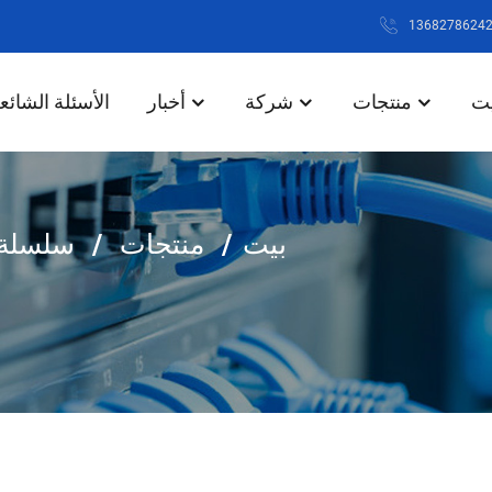
يت
منتجات
شركة
أخبار
الأسئلة الشائع
بيت
منتجات
سلسلة 55M ~ 6G