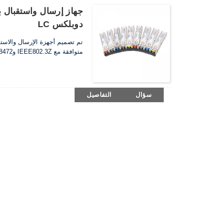
دوبلكس LC
متوافقة مع IEEE802.3Z وSFF-8472.وهو متوافق مع متطلبات RoHS.
سؤال
التفاصيل