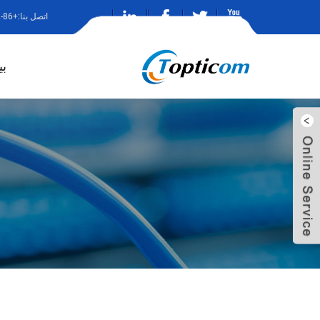
اتصل بنا:+86-13682786242
ب
ارسل بريد
الين
الكتروني