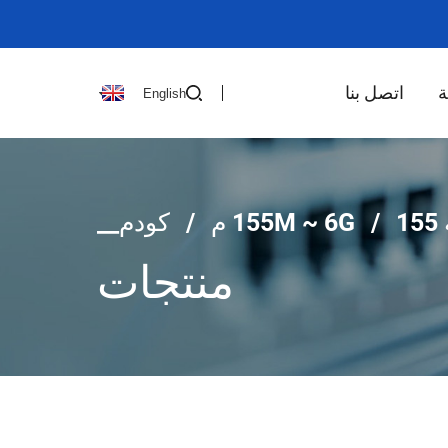
ة
اتصل بنا
English
1
155 م
كودم__
منتجات