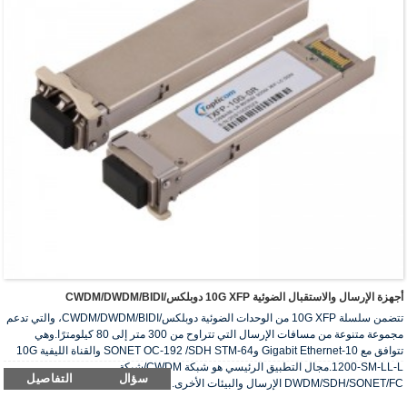
أجهزة الإرسال والاستقبال الضوئية 10G XFP دوبلكس/CWDM/DWDM/BIDI
تتضمن سلسلة 10G XFP من الوحدات الضوئية دوبلكس/CWDM/DWDM/BIDI، والتي تدعم
مجموعة متنوعة من مسافات الإرسال التي تتراوح من 300 متر إلى 80 كيلومترًا.وهي
تتوافق مع 10-Gigabit Ethernet وSONET OC-192 /SDH STM-64 والقناة الليفية 10G
1200-SM-LL-L.مجال التطبيق الرئيسي هو شبكة CWDM/شبكة
سؤال
التفاصيل
DWDM/SDH/SONET/FC الإرسال والبيئات الأخرى.