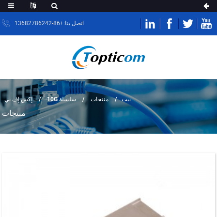
اتصل بنا:+86-13682786242
بيت
منتجات
سلسلة 10G
إكس إف بي
منتجات