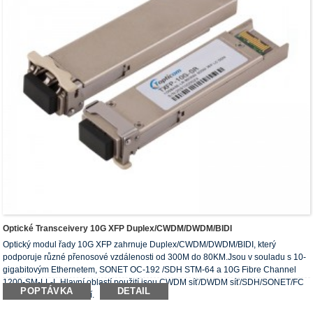
Optické Transceivery 10G XFP Duplex/CWDM/DWDM/BIDI
Optický modul řady 10G XFP zahrnuje Duplex/CWDM/DWDM/BIDI, který
podporuje různé přenosové vzdálenosti od 300M do 80KM.Jsou v souladu s 10-
gigabitovým Ethernetem, SONET OC-192 /SDH STM-64 a 10G Fibre Channel
1200-SM-LL-L.Hlavní oblastí použití jsou CWDM síť/DWDM síť/SDH/SONET/FC
POPTÁVKA
DETAIL
přenos a další prostředí.