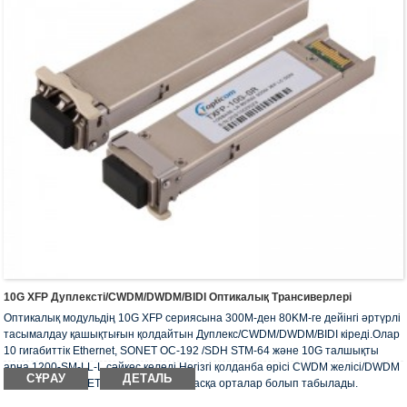
10G XFP Дуплексті/CWDM/DWDM/BIDI Оптикалық Трансиверлері
Оптикалық модульдің 10G XFP сериясына 300М-ден 80KM-ге дейінгі әртүрлі
тасымалдау қашықтығын қолдайтын Дуплекс/CWDM/DWDM/BIDI кіреді.Олар
10 гигабиттік Ethernet, SONET OC-192 /SDH STM-64 және 10G талшықты
арна 1200-SM-LL-L сәйкес келеді.Негізгі қолданба өрісі CWDM желісі/DWDM
СҰРАУ
ДЕТАЛЬ
желісі/SDH/SONET/FC жіберу және басқа орталар болып табылады.