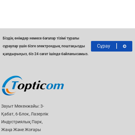
Біздің өнімдер немесе бағалар тізімі туралы
Сұрау
сұраулар үшін бізге электрондық поштаңызды
қалдырыңыз, біз 24 сағат ішінде байланысамыз.
Зауыт Мекенжайы: 3-
Қабат, 6-Блок, Лазерлік
Индустриялық Парк,
Жаңа Және Жоғары