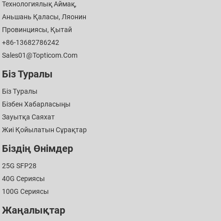
Технологиялық Аймақ,
Аньшань Қаласы, Ляонин
Провинциясы, Қытай
+86-13682786242
Sales01@topticom.com
Біз Туралы
Біз Туралы
Бізбен Хабарласыңы
Зауытқа Саяхат
Жиі Қойылатын Сұрақтар
Біздің Өнімдер
25G SFP28
40G Сериясы
100G Сериясы
Жаңалықтар