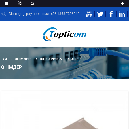
Бізге қоңырау шалыңыз: +86-13682786242
ҮЙ
ӨНІМДЕР
10G СЕРИЯСЫ
XFP
ӨНІМДЕР