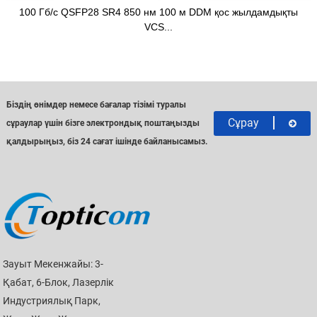
100 Гб/с QSFP28 SR4 850 нм 100 м DDM қос жылдамдықты
VCS...
Біздің өнімдер немесе бағалар тізімі туралы
Сұрау
сұраулар үшін бізге электрондық поштаңызды
қалдырыңыз, біз 24 сағат ішінде байланысамыз.
Зауыт Мекенжайы: 3-
Қабат, 6-Блок, Лазерлік
Индустриялық Парк,