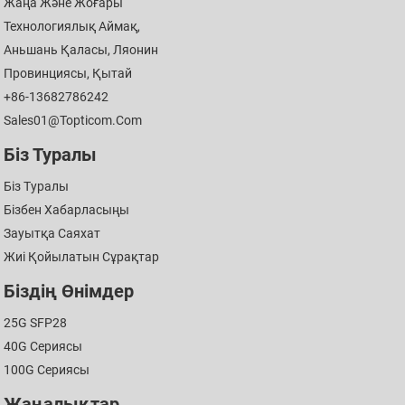
Жаңа Және Жоғары
Технологиялық Аймақ,
Аньшань Қаласы, Ляонин
Провинциясы, Қытай
+86-13682786242
Sales01@topticom.com
Біз Туралы
Біз Туралы
Бізбен Хабарласыңы
Зауытқа Саяхат
Жиі Қойылатын Сұрақтар
Біздің Өнімдер
25G SFP28
40G Сериясы
100G Сериясы
Жаңалықтар