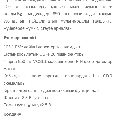
100 м тасымалдау қашықтығымен жұмыс істей
алады.Бұл модульдер 850 нм номиналды толқын
ұзындығын пайдаланатын мультимодалы талшықты
жүйелерде жұмыс істеуге арналған.
Өнім ерекшелігі
103,1 Гб/с дейінгі деректер жылдамдығы
Ыстық қосылатын QSFP28 пішін факторы
4 арна 850 нм VCSEL массиві және PIN фото детектор
массиві
Қабылдағыш және таратқыш арналардағы ішкі CDR
схемалары
Кірістірілген сандық диагностикалық функциялар
Жалғыз +3,3 В қуат көзі
Төмен қуат тұтыну<2,5 Вт
Қолдану