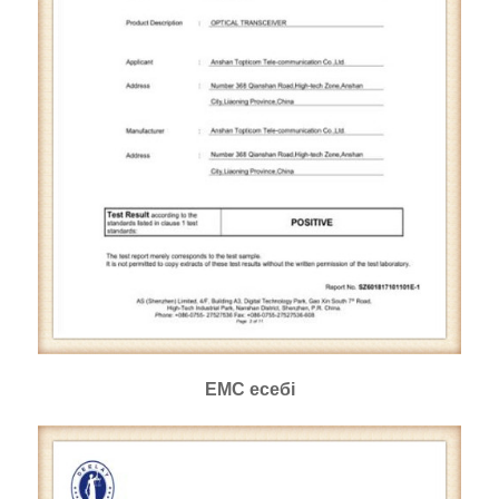
EMC есебі