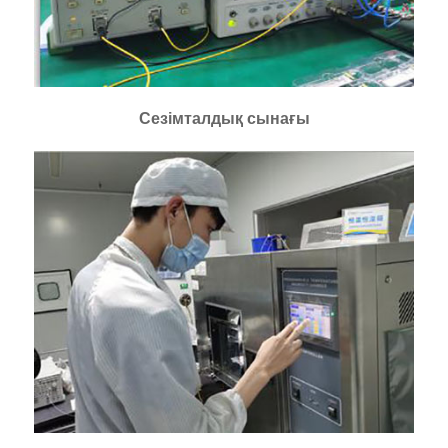
Сезімталдық сынағы