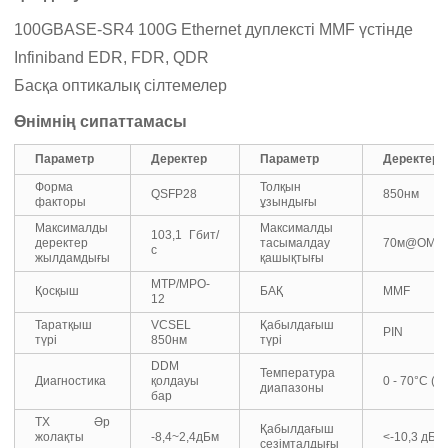
100GBASE-SR4 100G Ethernet дуплексті MMF үстінде
Infiniband EDR, FDR, QDR
Басқа оптикалық сілтемелер
Өнімнің сипаттамасы
Параметр
Деректер
Параметр
Деректер
Форма
Толқын
QSFP28
850нм
факторы
ұзындығы
Максималды
Максималды
103,1 Гбит/
деректер
тасымалдау
70м@OM3
с
жылдамдығы
қашықтығы
MTP/MPO-
Қосқыш
БАҚ
MMF
12
Таратқыш
VCSEL
Қабылдағыш
PIN
түрі
850нм
түрі
DDM
Температура
Диагностика
қолдауы
0 - 70°C (3
диапазоны
бар
TX Әр
Қабылдағыш
жолақты
-8,4~2,4дБм
<-10,3 дБм
сезімталдығы