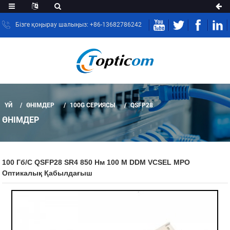
Бізге қоңырау шалыңыз: +86-13682786242
ҮЙ
ӨНІМДЕР
100G СЕРИЯСЫ
QSFP28
ӨНІМДЕР
100 Гб/с QSFP28 SR4 850 Нм 100 М DDM VCSEL MPO
Оптикалық Қабылдағыш