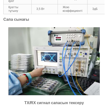
қуат
Қуатты
Жою
3,5 Вт
3дБ
тұтыну
коэффициенті
Сапа сынағы
TX/RX сигнал сапасын тексеру