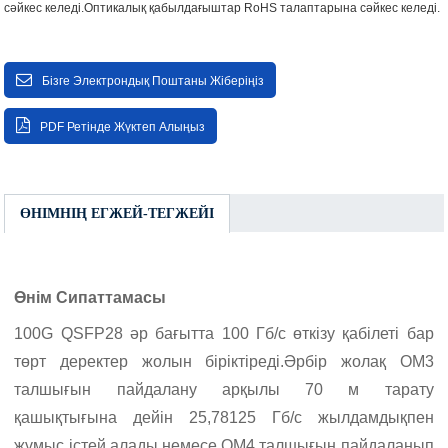
сәйкес келеді.Оптикалық қабылдағыштар RoHS талаптарына сәйкес келеді.
Бізге Электрондық Поштаны Жіберіңіз
PDF Ретінде Жүктеп Алыңыз
ӨНІМНІҢ ЕГЖЕЙ-ТЕГЖЕЙІ
Өнім Сипаттамасы
100G QSFP28 әр бағытта 100 Гб/с өткізу қабілеті бар
төрт деректер жолын біріктіреді.Әрбір жолақ OM3
талшығын пайдалану арқылы 70 м тарату
қашықтығына дейін 25,78125 Гб/с жылдамдықпен
жұмыс істей алады немесе OM4 талшығын пайдаланып