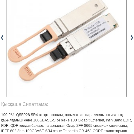
Қысқаша Сипаттама:
100 Гб/с QSFP28 SR4 а
төрт арналы, қосылатын, параллель оптикалық
қабылдағыш және 100GBASE-SR4 және 100 Gigabit Ethernet, InfiniBand EDR,
FDR, QDR қолданбаларына арналған.Олар SFF-8665 спецификациясына,
IEEE 802.3bm 100GBASE-SR4 және Telcordia GR-468-CORE талаптарына