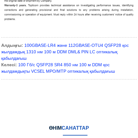
Алдыңғы:
100GBASE-LR4 және 112GBASE-OTU4 QSFP28 қос
жылдамдық 1310 нм 100 м DDM DML& PIN LC оптикалық
қабылдағыш
Келесі:
100 Гб/с QSFP28 SR4 850 нм 100 м DDM қос
жылдамдықты VCSEL MPO/MTP оптикалық қабылдағыш
ӨНІМ
САНАТТАР