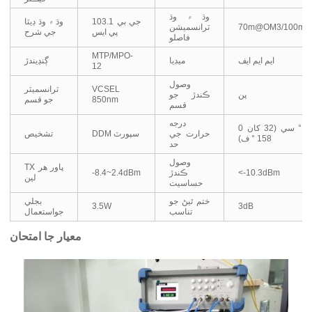
وڌ ۾ وڌ
103.1 جي بي
وڌ ۾ وڌ ڊيٽا
70m@OM3/100m
ٽرانسميشن
پي ايس
جي شرح
فاصلو
MTP/MPO-
ايم ايم ايف
ميڊيا
ڳنڍيندڙ
12
وصول
VCSEL
ٽرانسميٽر
پن
ڪندڙ جو
850nm
جو قسم
قسم
درجه
0 کان 70 ° سي (32 کان
حرارت جي
DDM سپورٽ
تشخيص
158 ° ف)
حد
وصول
TX پاور هر
<-10.3dBm
ڪندڙ
-8.4~2.4dBm
لين
حساسيت
ختم ٿيڻ جو
بجلي
3.5W
3dB
تناسب
جواستعمال
معيار جا امتحان