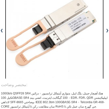
مختصر وضاحت:
100Gb/s QSFP28 SR4 هڪ آهي
چار-چينل، پلگ ايبل، متوازي آپٽيڪل ٽرانسيور ۽ ڊزائين
ڪيل 100GBASE-SR4 ۽ 100 گيگاابٽ ايٿرنيٽ، انفني بينڊ EDR، FDR، QDR ايپليڪيشنن
لاءِ.اهي SFF-8665 وضاحتن، IEEE 802.3bm 100GBASE-SR4 ۽ Telcordia GR-468-
CORE سان مطابقت رکن ٿا.آپٽيڪل ٽرانسيور RoHS جي گهرج سان عمل ڪن ٿا.