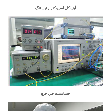
آپٽيڪل اسپيڪٽرم ٽيسٽنگ
حساسيت جي جاچ