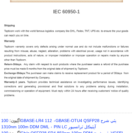
IEC 60950-1
اڳيون:
100GBASE-LR4 ۽ 112GBASE-OTU4 QSFP28 ٻٽي شرح
1310nm 100m DDM DML ۽ PIN LC آپٽيڪل ٽرانسيور