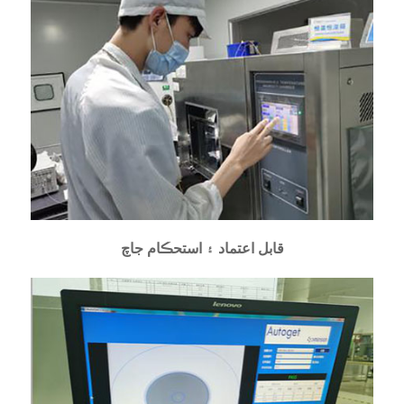
قابل اعتماد ۽ استحڪام جاچ