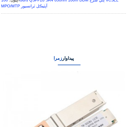
اڳيون:
100Gb/s QSFP28 SR4 850nm 100m DDM ٻٽي شرح VCSEL
MPO/MTP آپٽيڪل ٽرانسيور
پيداوار
زمرا