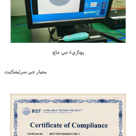
پڇاڙيءَ جي جاچ
معيار جي سرٽيفڪيٽ