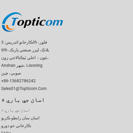
ڪارخانو ائڊريس: 3th فلور،
6th بلاڪ، ليزر صنعتي پارڪ،
نئون ۽ اعلي ٽيڪنالاجي زون،
Anshan شهر، Liaoning
صوبي، چين
+86-13682786242
Sales01@topticom.com
اسان جي باري ۾
اسان جي باري ۾
اسان سان رابطو ڪريو
ڪارخاني جو دورو