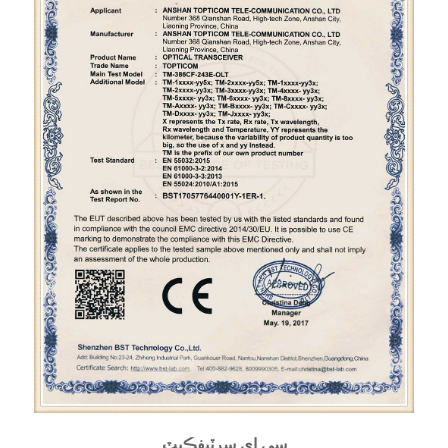
سي اي سرٽيفڪيٽ