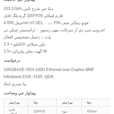
103.1Gb/s ڊيٽا جي شرح تائين
گرم-پلگ قابل QSFP28 فارم فيڪٽر
4 چينل 850nm VCSEL صف ۽ PIN فوٽو ڊيڪٽر صف
اندروني سي ڊي آر سرڪٽ ٻنهي رسيور ۽ ٽرانسميٽر چينلن تي
بلٽ ۾ ڊجيٽل تشخيصي افعال
اڪيلو + 3.3V پاور سپلائي
گھٽ بجلي واپرائڻ <2.5 W
درخواست
100GBASE-SR4 100G Ethernet over Duplex MMF
Infiniband EDR، FDR، QDR
ٻيا بصري لنڪ
پيداوار جي وضاحت
ڊيٽا
پيرا ميٽر
ڊيٽا
پيرا ميٽر
فارم
850nm
موج
QSFP28
فيڪٽر