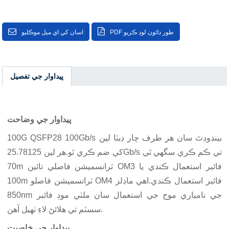
PDF طور ڊائون لوڊ ڪريو
اسان کي اي ميل موڪليو
پيداوار جي تفصيل
پيداوار جي وضاحت
100G QSFP28 100Gb/s بينڊوڊٿ سان هر طرف چار ڊيٽا لين
کي ضم ڪري ٿو.هر لين 25.78125Gb/s تي ڪم ڪري سگھي ٿي
70m ٽرانسميشن فاصلي تائين OM3 فائبر استعمال ڪندي يا
100m ٽرانسميشن فاصلو OM4 فائبر استعمال ڪندي.اهي ماڊلز
850nm جي نامياري موج جي استعمال سان ملٽي موڊ فائبر
سسٽم تي هلائڻ لاءِ ٺهيل آهن.
پيداوار جي خاصيت