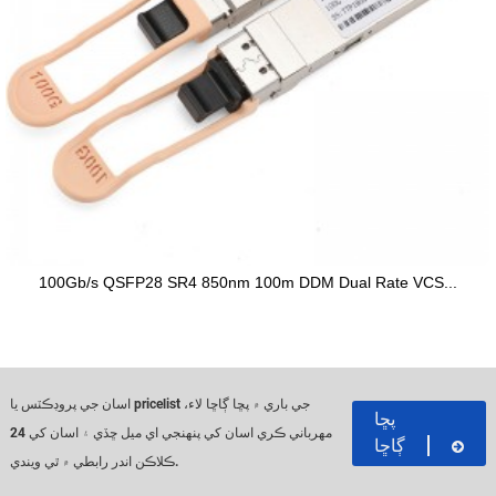
100Gb/s QSFP28 SR4 850nm 100m DDM Dual Rate VCS...
اسان جي پروڊڪٽس يا pricelist جي باري ۾ پڇا ڳاڇا لاء،
پڇا
مهرباني ڪري اسان کي پنهنجي اي ميل ڇڏي ۽ اسان کي 24
ڳاڇا
ڪلاڪن اندر رابطي ۾ ٿي ويندي.