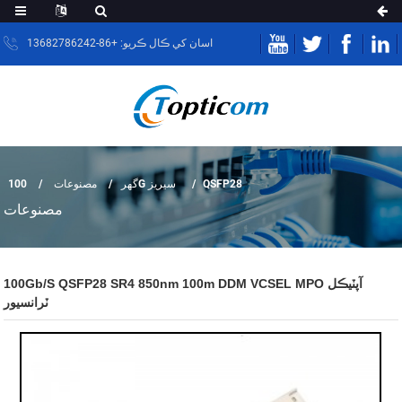
اسان کي ڪال ڪريو: +86-13682786242
QSFP28
100G سيريز
گهر
مصنوعات
مصنوعات
100Gb/s QSFP28 SR4 850nm 100m DDM VCSEL MPO آپٽيڪل
ٽرانسيور