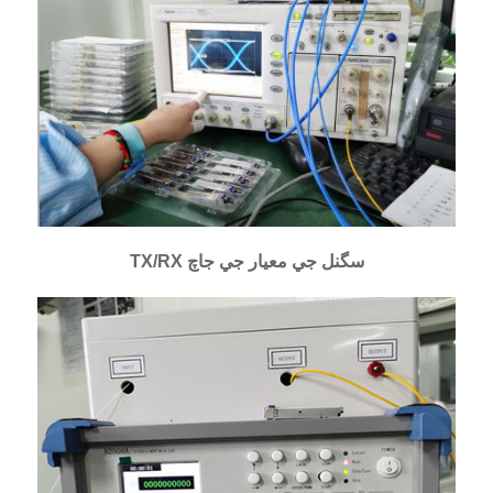
TX/RX سگنل جي معيار جي جاچ