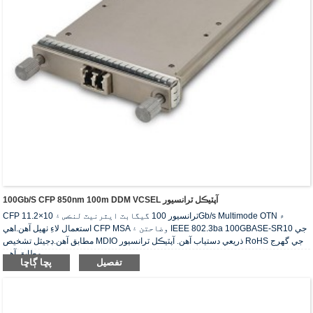
100Gb/s CFP 850nm 100m DDM VCSEL آپٽيڪل ٽرانسيور
CFP ٽرانسيور 100 گيگابٽ ايٿرنيٽ لنڪس ۽ 10×11.2Gb/s Multimode OTN ۾
استعمال لاءِ ٺهيل آهن.اهي CFP MSA وضاحتن ۽ IEEE 802.3ba 100GBASE-SR10 جي
مطابق آهن.ڊجيٽل تشخيص MDIO ذريعي دستياب آهن. آپٽيڪل ٽرانسيور RoHS جي گهرج
مطابق آهي.
تفصيل
پڇا ڳاڇا