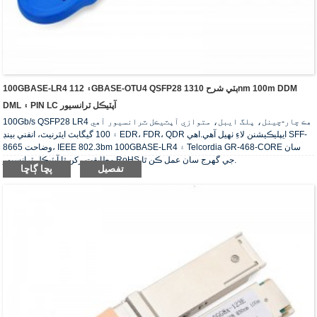
100GBASE-LR4 ۽ 112GBASE-OTU4 QSFP28 ٻٽي شرح 1310nm 100m DDM
DML ۽ PIN LC آپٽيڪل ٽرانسيور
100Gb/s QSFP28 LR4 هڪ چار-چينل، پلگ ايبل، متوازي آپٽيڪل ٽرانسيور آهي
۽ 100 گيگابٽ ايٿرنيٽ، انفني بينڊ EDR، FDR، QDR ايپليڪيشنن لاءِ ٺهيل آهي.اهي SFF-
8665 وضاحت، IEEE 802.3bm 100GBASE-LR4 ۽ Telcordia GR-468-CORE سان
مطابقت رکن ٿا.آپٽيڪل ٽرانسيور RoHS جي گهرج سان عمل ڪن ٿا.
تفصيل
پڇا ڳاڇا