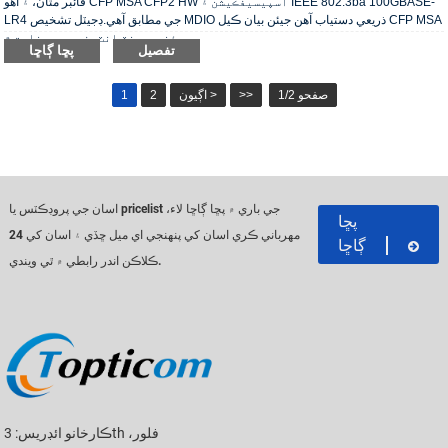
فائبر مٿان، ۽ اهو CFP MSA CFP2 HW اسپيسيفڪيشن ۽ IEEE 802.3ba 100GBASE-
LR4 جي مطابق آهي.ڊجيٽل تشخيص MDIO ذريعي دستياب آهن جيئن بيان ڪيل CFP MSA
مئنيجمينٽ انٽرفيس جي وضاحت ۾.
تفصيل
پڇا ڳاڇا
صفحو 1/2
>>
اڳيون >
2
1
اسان جي پروڊڪٽس يا pricelist جي باري ۾ پڇا ڳاڇا لاء،
پڇا
مهرباني ڪري اسان کي پنهنجي اي ميل ڇڏي ۽ اسان کي 24
ڳاڇا
ڪلاڪن اندر رابطي ۾ ٿي ويندي.
ڪارخانو ائڊريس: 3th فلور،