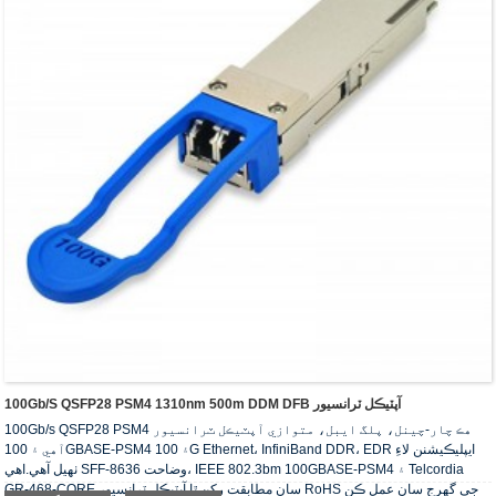
100Gb/s QSFP28 PSM4 1310nm 500m DDM DFB آپٽيڪل ٽرانسيور
100Gb/s QSFP28 PSM4 هڪ چار-چينل، پلگ ايبل، متوازي آپٽيڪل ٽرانسيور
آهي ۽ 100GBASE-PSM4 ۽ 100G Ethernet، InfiniBand DDR، EDR ايپليڪيشنن لاءِ
ٺهيل آهي.اهي SFF-8636 وضاحت، IEEE 802.3bm 100GBASE-PSM4 ۽ Telcordia
GR-468-CORE سان مطابقت رکن ٿا.آپٽيڪل ٽرانسيور RoHS جي گهرج سان عمل ڪن