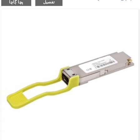
تفصيل
پڇا ڳاڇا
ٿا.