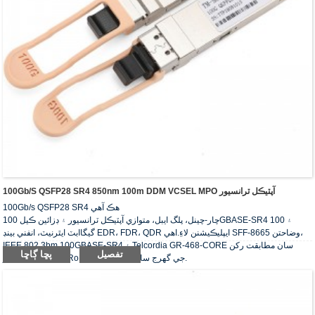
100Gb/s QSFP28 SR4 850nm 100m DDM VCSEL MPO آپٽيڪل ٽرانسيور
100Gb/s QSFP28 SR4 هڪ آهي
چار-چينل، پلگ ايبل، متوازي آپٽيڪل ٽرانسيور ۽ ڊزائين ڪيل 100GBASE-SR4 ۽ 100
گيگاابٽ ايٿرنيٽ، انفني بينڊ EDR، FDR، QDR ايپليڪيشنن لاءِ.اهي SFF-8665 وضاحتن،
IEEE 802.3bm 100GBASE-SR4 ۽ Telcordia GR-468-CORE سان مطابقت رکن
تفصيل
پڇا ڳاڇا
ٿا.آپٽيڪل ٽرانسيور RoHS جي گهرج سان عمل ڪن ٿا.