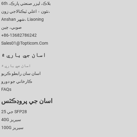
6th بلاڪ، ليزر صنعتي پارڪ،
نئون ۽ اعلي ٽيڪنالاجي زون،
Anshan شهر، Liaoning
صوبي، چين
+86-13682786242
Sales01@topticom.com
اسان جي باري ۾
اسان جي باري ۾
اسان سان رابطو ڪريو
ڪارخاني جو دورو
FAQs
اسان جي پروڊڪٽس
25 جي SFP28
40G سيريز
100G سيريز