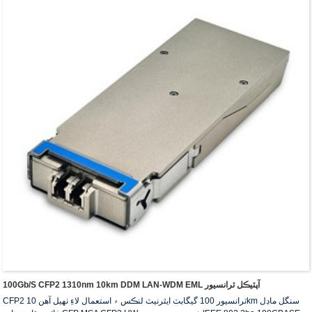
100Gb/s CFP2 1310nm 10km DDM LAN-WDM EML آپٽيڪل ٽرانسيور
CFP2 ٽرانسيور 100 گيگابٽ ايٿرنيٽ لنڪس ۾ استعمال لاءِ ٺهيل آهن 10km سنگل ماڊل