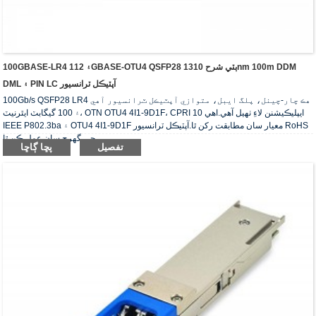
100GBASE-LR4 ۽ 112GBASE-OTU4 QSFP28 ٻٽي شرح 1310nm 100m DDM
DML ۽ PIN LC آپٽيڪل ٽرانسيور
100Gb/s QSFP28 LR4 هڪ چار-چينل، پلگ ايبل، متوازي آپٽيڪل ٽرانسيور آهي
۽ 100 گيگابٽ ايٿرنيٽ، OTN OTU4 4I1-9D1F، CPRI 10 ايپليڪيشنن لاءِ ٺهيل آهي.اهي
IEEE P802.3ba ۽ OTU4 4I1-9D1F معيار سان مطابقت رکن ٿا.آپٽيڪل ٽرانسيور RoHS
جي گهرج سان عمل ڪن ٿا.
تفصيل
پڇا ڳاڇا