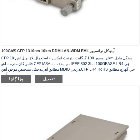
100Gb/s CFP 1310nm 10km DDM LAN-WDM EML آپٽيڪل ٽرانسيور
CFP ٽرانسيور 100 گيگابٽ ايٿرنيٽ لنڪس ۾ استعمال لاءِ ٺهيل آهن 10km سنگل ماڊل
فائبر کان مٿي، ۽ اهو CFP MSA جي وضاحت ۽ IEEE 802.3ba 100GBASE-LR4 جي
مطابق آهي.ڊجيٽل تشخيص موجود آهن MDIO ذريعي.CFP LR4 RoHS جي گهرج مطابق
آهي.
تفصيل
پڇا ڳاڇا