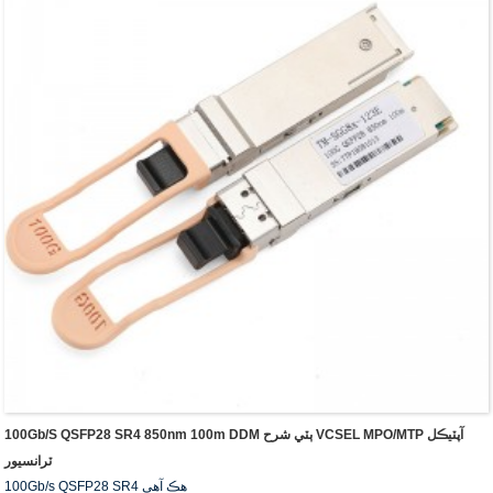
100Gb/s QSFP28 SR4 850nm 100m DDM ٻٽي شرح VCSEL MPO/MTP آپٽيڪل
ٽرانسيور
100Gb/s QSFP28 SR4 هڪ آهي