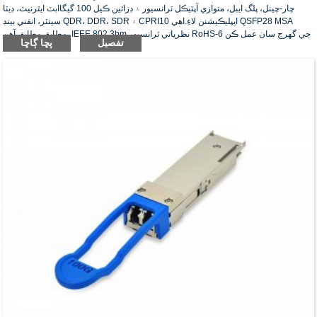
چار-چينل، پلگ ايبل، متوازي آپٽيڪل ٽرانسيور ۽ ڊزائين ڪيل 100 گيگاابٽ ايٿرنيٽ، ڊيٽا
سينٽر، انفني بينڊ QDR، DDR، SDR ۽ CPRI10 ايپليڪيشنن لاءِ.اهي QSFP28 MSA
مطابق مطابق آهن، IEEE 802.3bm.نظرياتي ٽرانسيور RoHS-6 جي گهرج سان عمل ڪن
تفصيل
پڇا ڳاڇا
ٿا.