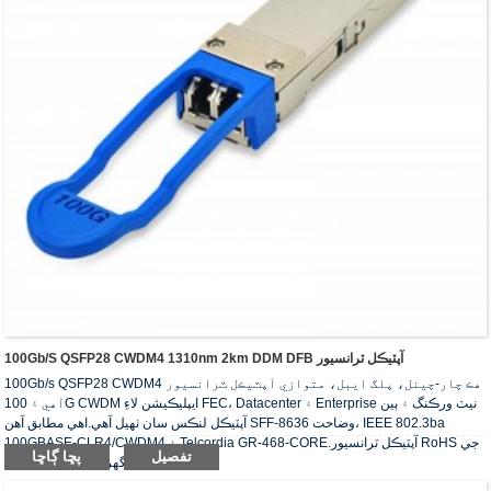
100Gb/s QSFP28 CWDM4 1310nm 2km DDM DFB آپٽيڪل ٽرانسيور
100Gb/s QSFP28 CWDM4 هڪ چار-چينل، پلگ ايبل، متوازي آپٽيڪل ٽرانسيور
آهي ۽ 100G CWDM ايپليڪيشن لاءِ FEC، Datacenter ۽ Enterprise نيٽ ورڪنگ ۽ ٻين
آپٽيڪل لنڪس سان ٺهيل آهي.اهي مطابق آهن SFF-8636 وضاحت، IEEE 802.3ba
100GBASE-CLR4/CWDM4 ۽ Telcordia GR-468-CORE.آپٽيڪل ٽرانسيور RoHS جي
تفصيل
پڇا ڳاڇا
گهرج سان عمل ڪن ٿا.