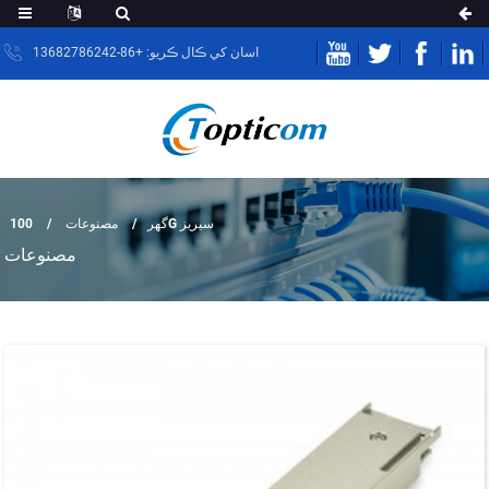
اسان کي ڪال ڪريو: +86-13682786242
100G سيريز
گهر
مصنوعات
مصنوعات