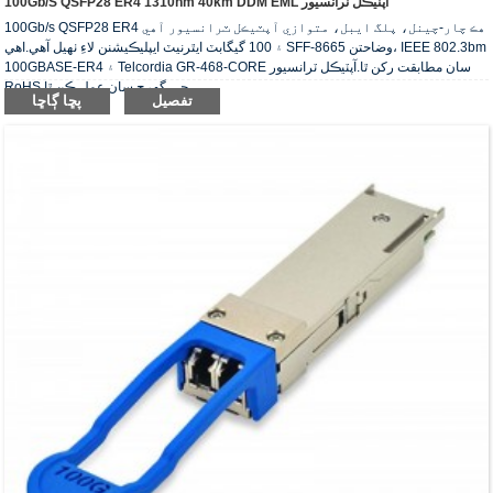
100Gb/s QSFP28 ER4 1310nm 40km DDM EML آپٽيڪل ٽرانسيور
100Gb/s QSFP28 ER4 هڪ چار-چينل، پلگ ايبل، متوازي آپٽيڪل ٽرانسيور آهي
۽ 100 گيگابٽ ايٿرنيٽ ايپليڪيشنن لاءِ ٺهيل آهي.اهي SFF-8665 وضاحتن، IEEE 802.3bm
100GBASE-ER4 ۽ Telcordia GR-468-CORE سان مطابقت رکن ٿا.آپٽيڪل ٽرانسيور
RoHS جي گهرج سان عمل ڪن ٿا.
تفصيل
پڇا ڳاڇا