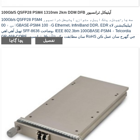
100Gb/s QSFP28 PSM4 1310nm 2km DDM DFB آپٽيڪل ٽرانسيور
100Gb/s QSFP28 PSM4 هڪ چار-چينل، پلگ ايبل، متوازي آپٽيڪل ٽرانسيور
آهي ۽ 00GBASE-PSM4 ۽ 100G Ethernet، InfiniBand DDR، EDR ايپليڪيشنن لاءِ
ٺهيل آهي.اهي SFF-8636 وضاحت، IEEE 802.3bm 100GBASE-PSM4 ۽ Telcordia
GR-468-CORE سان مطابقت رکن ٿا.آپٽيڪل ٽرانسيور RoHS جي گهرج سان عمل ڪن
تفصيل
پڇا ڳاڇا
ٿا.