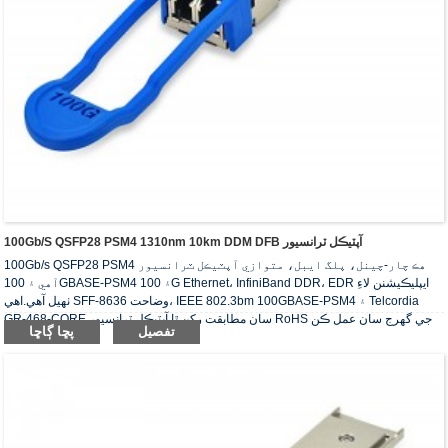
100Gb/s QSFP28 PSM4 1310nm 10km DDM DFB آپٽيڪل ٽرانسيور
100Gb/s QSFP28 PSM4 هڪ چار-چينل، پلگ ايبل، متوازي آپٽيڪل ٽرانسيور
آهي ۽ 100GBASE-PSM4 ۽ 100G Ethernet، InfiniBand DDR، EDR ايپليڪيشنن لاءِ
ٺهيل آهي.اهي SFF-8636 وضاحت، IEEE 802.3bm 100GBASE-PSM4 ۽ Telcordia
GR-468-CORE سان مطابقت رکن ٿا.آپٽيڪل ٽرانسيور RoHS جي گهرج سان عمل ڪن
تفصيل
پڇا ڳاڇا
ٿا.