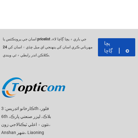
اسان جي پروڊڪٽس يا pricelist جي باري ۾ پڇا ڳاڇا لاء،
پڇا
مهرباني ڪري اسان کي پنهنجي اي ميل ڇڏي ۽ اسان کي 24
ڳاڇا
ڪلاڪن اندر رابطي ۾ ٿي ويندي.
ڪارخانو ائڊريس: 3th فلور،
6th بلاڪ، ليزر صنعتي پارڪ،
نئون ۽ اعلي ٽيڪنالاجي زون،
Anshan شهر، Liaoning