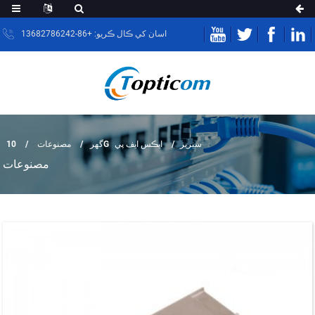
اسان کي ڪال ڪريو: +86-13682786242
10G سيريز
ايڪس ايف پي
گهر
مصنوعات
مصنوعات