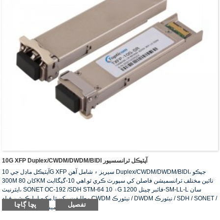
10G XFP Duplex/CWDM/DWDM/BIDI آپٽيڪل ٽرانسسيور
آپٽيڪل ماڊل جي 10G XFP سيريز ۾ شامل آهن Duplex/CWDM/DWDM/BIDI، جيڪو
300M کان 80KM تائين مختلف ٽرانسميشن فاصلن کي سپورٽ ڪري ٿو.اهي 10-گيگاابٽ
ايٿرنيٽ، SONET OC-192 /SDH STM-64 ۽ 10G فائبر چينل 1200-SM-LL-L سان
مطابقت رکن ٿا.مکيه ايپليڪيشن فيلڊ CWDM نيٽورڪ / DWDM نيٽورڪ / SDH / SONET /
تفصيل
پڇا ڳاڇا
ايف سي ٽرانسميشن ۽ ٻيا ماحول آهن.