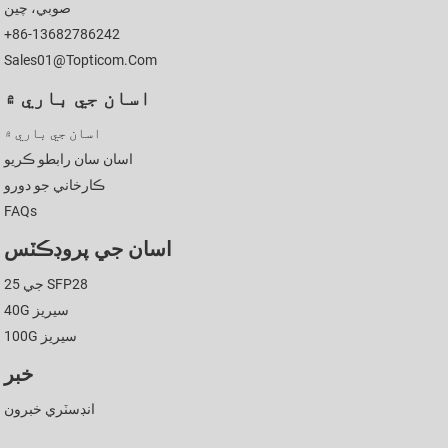
صوبي، چين
+86-13682786242
Sales01@topticom.com
اسان جي باري ۾
اسان جي باري ۾
اسان سان رابطو ڪريو
ڪارخاني جو دورو
FAQs
اسان جي پروڊڪٽس
25 جي SFP28
40G سيريز
100G سيريز
خبر
انڊسٽري خبرون