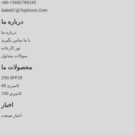
+86-13682786242
Sales01@topticom.com
درباره ما
درباره ما
با ما تماس بگیرید
تور کارخانه
سوالات متداول
محصولات ما
25G SFP28
سری 40G
سری 100G
اخبار
اخبار صنعت