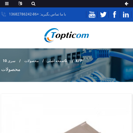
با ما تماس بگیرید: +86-13682786242
محصولات
صفحه اصلی
سری 10G
XFP
محصولات