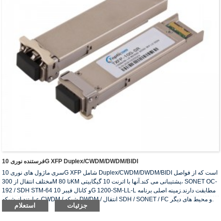
فرستنده نوری 10G XFP Duplex/CWDM/DWDM/BIDI
سری ماژول های نوری 10G XFP شامل Duplex/CWDM/DWDM/BIDI است که از فواصل
مختلف انتقال از 300M تا 80KM پشتیبانی می کند.آنها با اترنت 10 گیگابیتی، SONET OC-
192 / SDH STM-64 و کانال فیبر 10G 1200-SM-LL-L مطابقت دارند.زمینه اصلی برنامه
عبارتند از شبکه CWDM / شبکه DWDM / انتقال SDH / SONET / FC و محیط های دیگر.
جزئیات
استعلام