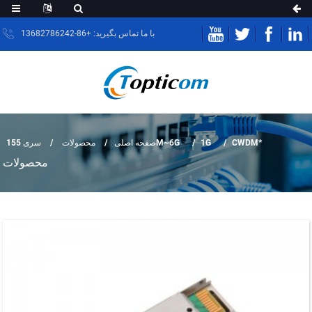
با ما تماس بگیرید: +86-13682786242
CWDM*
1G
سری 155M~6G
صفحه اصلی
محصولات
محصولات