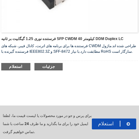
فرستنده نوری 1.25 گیگابیت بر ثانیه SFP CWDM 40 کیلومتر DDM Duplex LC
فرستنده ها برای برنامه های اترنت، کانال فیبر، شبکه های CWDM طراحی شده اند.ماژول
فرستنده گیرنده با IEEE802.3Z و SFF-8472 مطابقت دارد.با نیاز RoHS سازگار است.
جزئیات
استعلام
برای پرس و جو در مورد محصولات یا لیست قیمت ما، لطفا
استعلام
ایمیل خود را برای ما بگذارید و ما ظرف 24 ساعت با شما
تماس خواهیم گرفت.