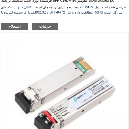
فرستنده نوری 1.25 گیگابیت بر ثانیه SFP CWDM 80 کیلومتر DDM Duplex LC
فرستنده ها برای برنامه های اترنت، کانال فیبر، شبکه های CWDM طراحی شده اند.ماژول
فرستنده گیرنده با IEEE802.3Z و SFF-8472 مطابقت دارد.با نیاز RoHS سازگار است.
جزئیات
استعلام