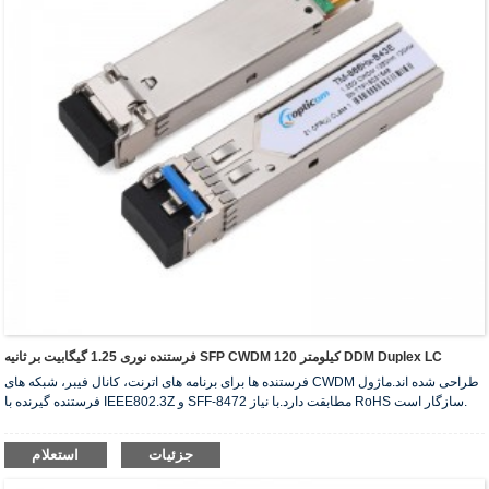
فرستنده نوری 1.25 گیگابیت بر ثانیه SFP CWDM 120 کیلومتر DDM Duplex LC
فرستنده ها برای برنامه های اترنت، کانال فیبر، شبکه های CWDM طراحی شده اند.ماژول
فرستنده گیرنده با IEEE802.3Z و SFF-8472 مطابقت دارد.با نیاز RoHS سازگار است.
جزئیات
استعلام