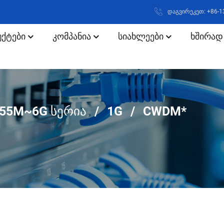
დაგვირეკეთ: +86-
ქტები
Კომპანია
Სიახლეები
Ხშირად
55M~6G ᲡᲔᲠᲘᲐ
1G
CWDM*