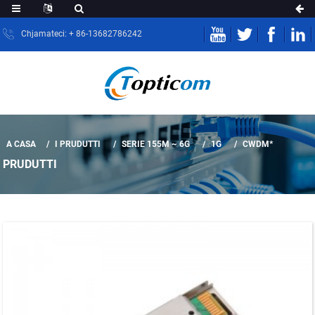
Chjamateci: + 86-13682786242
A CASA
I PRUDUTTI
SERIE 155M ~ 6G
1G
CWDM*
PRUDUTTI