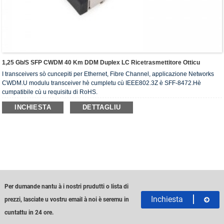
1,25 Gb/s SFP CWDM 40 Km DDM Duplex LC Ricetrasmettitore Otticu
I transceivers sò cuncepiti per Ethernet, Fibre Channel, applicazione Networks
CWDM.U modulu transceiver hè cumpletu cù IEEE802.3Z è SFF-8472.Hè
cumpatibile cù u requisitu di RoHS.
INCHIESTA
DETTAGLIU
Per dumande nantu à i nostri prudutti o lista di
Inchiesta
prezzi, lasciate u vostru email à noi è seremu in
cuntattu in 24 ore.