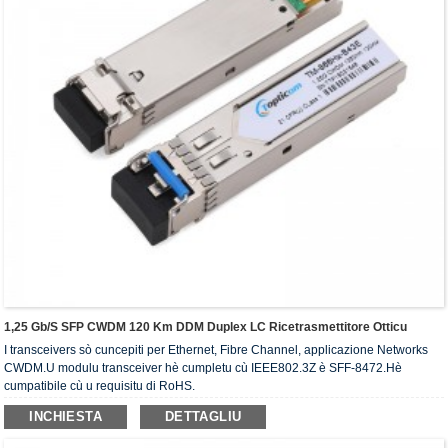
1,25 Gb/s SFP CWDM 120 Km DDM Duplex LC Ricetrasmettitore Otticu
I transceivers sò cuncepiti per Ethernet, Fibre Channel, applicazione Networks
CWDM.U modulu transceiver hè cumpletu cù IEEE802.3Z è SFF-8472.Hè
cumpatibile cù u requisitu di RoHS.
INCHIESTA
DETTAGLIU