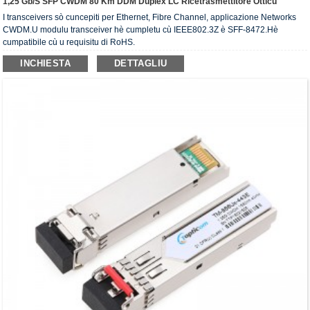
1,25 Gb/s SFP CWDM 80 Km DDM Duplex LC Ricetrasmettitore Otticu
I transceivers sò cuncepiti per Ethernet, Fibre Channel, applicazione Networks
CWDM.U modulu transceiver hè cumpletu cù IEEE802.3Z è SFF-8472.Hè
cumpatibile cù u requisitu di RoHS.
INCHIESTA
DETTAGLIU