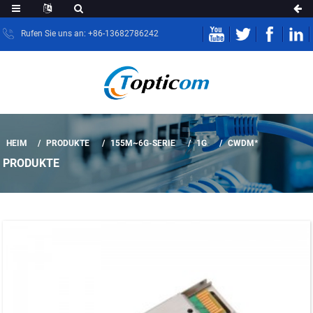
Rufen Sie uns an: +86-13682786242
HEIM
PRODUKTE
155M~6G-SERIE
1G
CWDM*
PRODUKTE