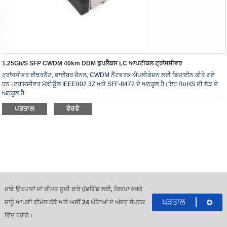
1.25Gb/s SFP CWDM 40km DDM ਡੁਪਲੈਕਸ LC ਆਪਟੀਕਲ ਟ੍ਰਾਂਸਸੀਵਰ
ਟ੍ਰਾਂਸਸੀਵਰ ਈਥਰਨੈੱਟ, ਫਾਈਬਰ ਚੈਨਲ, CWDM ਨੈੱਟਵਰਕ ਐਪਲੀਕੇਸ਼ਨ ਲਈ ਡਿਜ਼ਾਈਨ ਕੀਤੇ ਗਏ
ਹਨ।ਟ੍ਰਾਂਸਸੀਵਰ ਮੋਡੀਊਲ IEEE802.3Z ਅਤੇ SFF-8472 ਦੇ ਅਨੁਕੂਲ ਹੈ।ਇਹ RoHS ਦੀ ਲੋੜ ਦੇ
ਅਨੁਕੂਲ ਹੈ.
ਪੜਤਾਲ
ਵੇਰਵੇ
ਸਾਡੇ ਉਤਪਾਦਾਂ ਜਾਂ ਕੀਮਤ ਸੂਚੀ ਬਾਰੇ ਪੁੱਛਗਿੱਛ ਲਈ, ਕਿਰਪਾ ਕਰਕੇ
ਪੜਤਾਲ
ਸਾਨੂੰ ਆਪਣੀ ਈਮੇਲ ਛੱਡੋ ਅਤੇ ਅਸੀਂ 24 ਘੰਟਿਆਂ ਦੇ ਅੰਦਰ ਸੰਪਰਕ
ਵਿੱਚ ਰਹਾਂਗੇ।