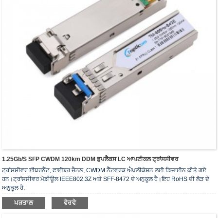
1.25Gb/s SFP CWDM 120km DDM ਡੁਪਲੈਕਸ LC ਆਪਟੀਕਲ ਟ੍ਰਾਂਸਸੀਵਰ
ਟ੍ਰਾਂਸਸੀਵਰ ਈਥਰਨੈੱਟ, ਫਾਈਬਰ ਚੈਨਲ, CWDM ਨੈੱਟਵਰਕ ਐਪਲੀਕੇਸ਼ਨ ਲਈ ਡਿਜ਼ਾਈਨ ਕੀਤੇ ਗਏ
ਹਨ।ਟ੍ਰਾਂਸਸੀਵਰ ਮੋਡੀਊਲ IEEE802.3Z ਅਤੇ SFF-8472 ਦੇ ਅਨੁਕੂਲ ਹੈ।ਇਹ RoHS ਦੀ ਲੋੜ ਦੇ
ਅਨੁਕੂਲ ਹੈ.
ਪੜਤਾਲ
ਵੇਰਵੇ