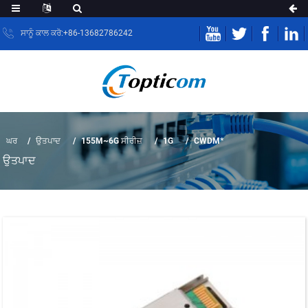
ਸਾਨੂੰ ਕਾਲ ਕਰੋ:+86-13682786242
ਘਰ
ਉਤਪਾਦ
155M~6G ਸੀਰੀਜ਼
1G
CWDM*
ਉਤਪਾਦ