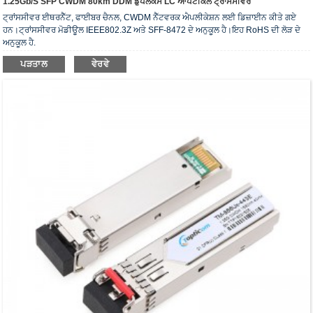
1.25Gb/s SFP CWDM 80km DDM ਡੁਪਲੈਕਸ LC ਆਪਟੀਕਲ ਟ੍ਰਾਂਸਸੀਵਰ
ਟ੍ਰਾਂਸਸੀਵਰ ਈਥਰਨੈੱਟ, ਫਾਈਬਰ ਚੈਨਲ, CWDM ਨੈੱਟਵਰਕ ਐਪਲੀਕੇਸ਼ਨ ਲਈ ਡਿਜ਼ਾਈਨ ਕੀਤੇ ਗਏ
ਹਨ।ਟ੍ਰਾਂਸਸੀਵਰ ਮੋਡੀਊਲ IEEE802.3Z ਅਤੇ SFF-8472 ਦੇ ਅਨੁਕੂਲ ਹੈ।ਇਹ RoHS ਦੀ ਲੋੜ ਦੇ
ਅਨੁਕੂਲ ਹੈ.
ਪੜਤਾਲ
ਵੇਰਵੇ