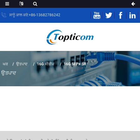
ਸਾਨੂੰ ਕਾਲ ਕਰੋ:+86-13682786242
ਘਰ
ਉਤਪਾਦ
16G ਸੀਰੀਜ਼
16G SFP+ SR
ਉਤਪਾਦ