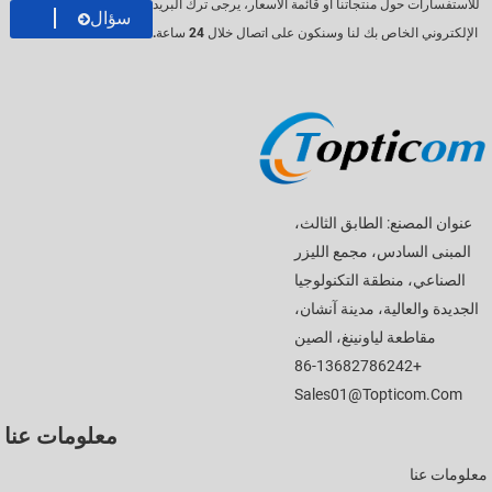
للاستفسارات حول منتجاتنا أو قائمة الأسعار، يرجى ترك البريد
سؤال
الإلكتروني الخاص بك لنا وسنكون على اتصال خلال 24 ساعة.
عنوان المصنع: الطابق الثالث،
المبنى السادس، مجمع الليزر
الصناعي، منطقة التكنولوجيا
الجديدة والعالية، مدينة آنشان،
مقاطعة لياونينغ، الصين
+86-13682786242
Sales01@topticom.com
معلومات عنا
معلومات عنا