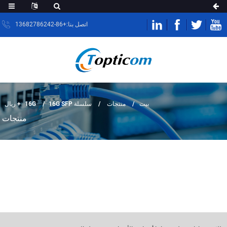
اتصل بنا:+86-13682786242
بيت
منتجات
سلسلة 16G
16G SFP + ريال
منتجات