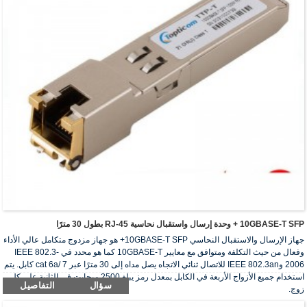
10GBASE-T SFP + وحدة إرسال واستقبال نحاسية RJ-45 بطول 30 مترًا
جهاز الإرسال والاستقبال النحاسي 10GBASE-T SFP+ هو جهاز مزدوج متكامل عالي الأداء
وفعال من حيث التكلفة ومتوافق مع معايير 10GBASE-T كما هو محدد في IEEE 802.3-
2006 وIEEE 802.3an للاتصال ثنائي الاتجاه يصل مداه إلى 30 مترًا عبر cat 6a/ 7 كابل. يتم
استخدام جميع الأزواج الأربعة في الكابل بمعدل رمز يبلغ 2500 ميجابت في الثانية على كل
سؤال
التفاصيل
زوج.