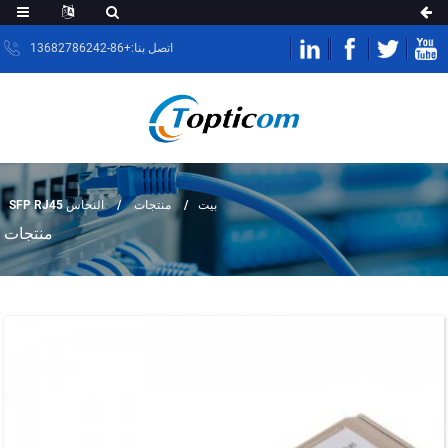
اتصل بنا:+86-13682786242
بيت
منتجات
النحاس SFP RJ45
منتجات