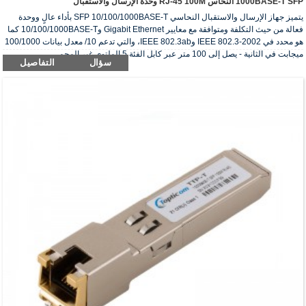
1000BASE-T SFP النحاس RJ-45 100M وحدة الإرسال والاستقبال
يتميز جهاز الإرسال والاستقبال النحاسي SFP 10/100/1000BASE-T بأداء عالٍ ووحدة
فعالة من حيث التكلفة ومتوافقة مع معايير Gigabit Ethernet و10/100/1000BASE-T كما
هو محدد في IEEE 802.3-2002 وIEEE 802.3ab، والتي تدعم 10/ معدل بيانات 100/1000
ميجابت في الثانية - يصل إلى 100 متر عبر كابل الفئة 5 الملتوي غير المحمي..
سؤال
التفاصيل