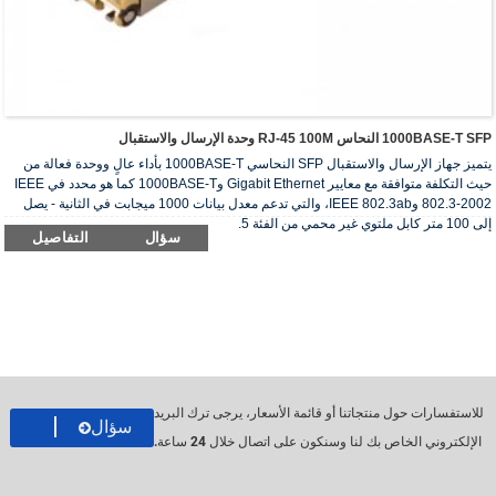
1000BASE-T SFP النحاس RJ-45 100M وحدة الإرسال والاستقبال
يتميز جهاز الإرسال والاستقبال SFP النحاسي 1000BASE-T بأداء عالٍ ووحدة فعالة من
حيث التكلفة متوافقة مع معايير Gigabit Ethernet و1000BASE-T كما هو محدد في IEEE
802.3-2002 وIEEE 802.3ab، والتي تدعم معدل بيانات 1000 ميجابت في الثانية - يصل
إلى 100 متر كابل ملتوي غير محمي من الفئة 5.
سؤال
التفاصيل
للاستفسارات حول منتجاتنا أو قائمة الأسعار، يرجى ترك البريد
سؤال
الإلكتروني الخاص بك لنا وسنكون على اتصال خلال 24 ساعة.