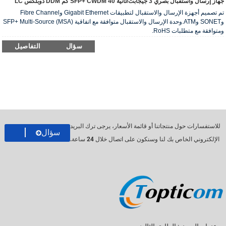
جهاز إرسال واستقبال بصري 3 جيجابت/ثانية SFP+ CWDM 40 كم DDM دوبلكس LC
تم تصميم أجهزة الإرسال والاستقبال لتطبيقات Gigabit Ethernet وFibre Channel
وSONET وATM.وحدة الإرسال والاستقبال متوافقة مع اتفاقية SFP+ Multi-Source (MSA)
ومتوافقة مع متطلبات RoHS.
سؤال
التفاصيل
للاستفسارات حول منتجاتنا أو قائمة الأسعار، يرجى ترك البريد
سؤال
الإلكتروني الخاص بك لنا وسنكون على اتصال خلال 24 ساعة.