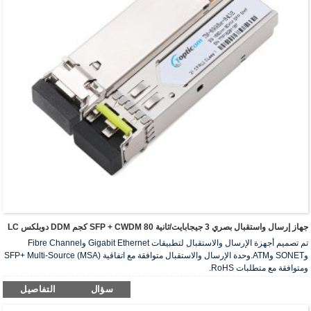
جهاز إرسال واستقبال بصري 3 جيجابايت/ثانية SFP + CWDM 80 كجم DDM دوبلكس LC
تم تصميم أجهزة الإرسال والاستقبال لتطبيقات Gigabit Ethernet وFibre Channel
وSONET وATM.وحدة الإرسال والاستقبال متوافقة مع اتفاقية SFP+ Multi-Source (MSA)
ومتوافقة مع متطلبات RoHS.
سؤال
التفاصيل