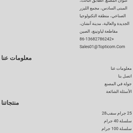
عنوان المصنع: الطابق الثالث،
المبنى السادس، مجمع الليزر
الصناعي، منطقة التكنولوجيا
الجديدة والعالية، مدينة آنشان،
مقاطعة لياونينغ، الصين
+86-13682786242
Sales01@topticom.com
معلومات عنا
معلومات عنا
اتصل بنا
جولة في المصنع
الأسئلة الشائعة
منتجاتنا
25 جرام سفب28
سلسلة 40 جرام
سلسلة 100 جرام