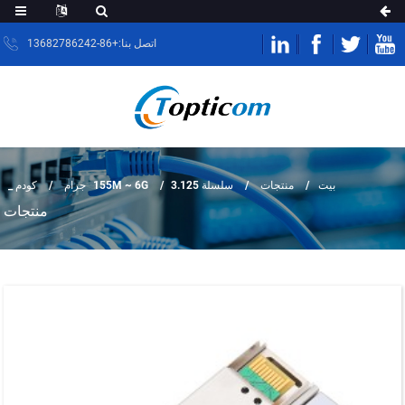
اتصل بنا:+86-13682786242
بيت
منتجات
سلسلة 155M ~ 6G
3.125 جرام
كودم _
منتجات