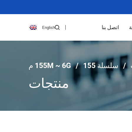
ة
اتصل بنا
English
سلسلة 155M ~ 6G
155 م
منتجات