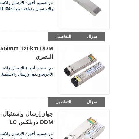
والاستقبال متوافقة مع SFF-8472.وهو متوافق مع متطلبات RoHS
سؤال
التفاصيل
البصري
الأخرى.وحدة الإرسال والاستقبال متوافقة مع IEC60825-1 وSFF-8472.و
سؤال
التفاصيل
DDM دوبلكس LC