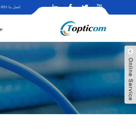
اتصل بنا:+86-13682786242
ب
ارسل بريد
الين
الكتروني