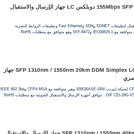
155Mbps SFP 1550nm 80km DDM دوبلكس LC جهاز الإرسال والاستقبال
تم تصميم أجهزة الإرسال والاستقبال لتطبيقات SONET وSDH وFast Ethernet وتطبيقات الروابط البصرية
هو متوافق مع متطلبات RoHS.
155 ميجا بايت / ثانية SFP 1310nm / 1550nm 20km DDM Simplex LC جهاز
بصري
تم تصميم 100 جيجابت/ثانية CFP4 لشبكة إيثرنت 100GBASE-SR4.وهي متوافقة مع CFP4 MSA وIEEE 802.3ba
155 ميجا بايت / ثانية SFP 1310nm / 1550nm 40km جهاز الإرسال والاستقبال