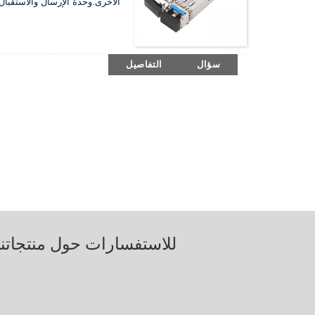
الأخرى.وحدة الإرسال والاستقبال متوافقة مع IEC60825-1 وSFF-8472.و
سؤال
التفاصيل
للاستفسارات حول منتجاتنا 