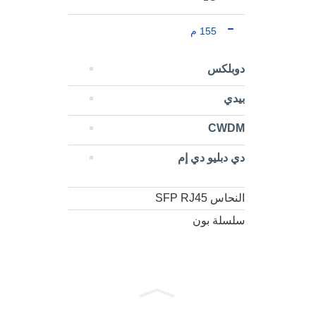
155 م
دوبلكس
بيدي
CWDM
دي دبليو دي إم
النحاس SFP RJ45
سلسلة بون