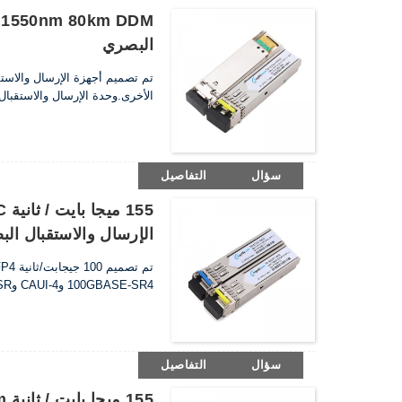
البصري
الأخرى.وحدة الإرسال والاستقبال متوافقة مع IEC60825-1 وSFF-8472.و
سؤال
التفاصيل
الإرسال والاستقبال ال
100GBASE-SR4 وCAUI-4 وOIF CEI-28G-VSR.. تتوافق أجهزة الإرسال والاستقبال الضوئية مع متطلبات RoHS.
سؤال
التفاصيل