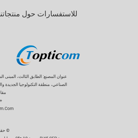
للاستفسارات حول منتجاتنا 
عنوان المصنع: الطابق الثالث، المبنى ا
الصناعي، منطقة التكنولوجيا الجديدة وال
مقاط
86-13682786242
om.com
© حقوق الطبع