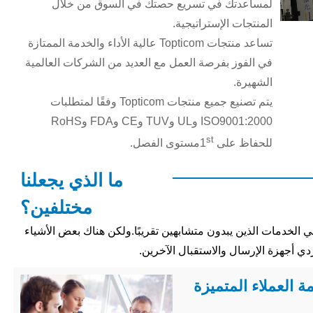
لمساعدتك في تسريع حصتك في السوق من خلال
المنتجات الإستراتيجية.
تساعد منتجات Topticom عالية الأداء والخدمة الممتازة
في الفوز بفرصة العمل مع العديد من الشركات العالمية
الشهيرة.
يتم تصنيع جميع منتجات Topticom وفقًا لمتطلبات
ISO9001:2000 وUL وTUV وCE وFDA وRoHS
st
للحفاظ على 1
مستوى الفصل.
ما الذي يجعلنا
مختلفين؟
لخدمات الذين يبدون متشابهين تقريبًا.ولكن هناك بعض الأشياء