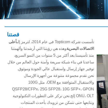
قصتنا
تأسست شركة Topticom في عام 2014، لترمز إلى
أعلى
الاتصالات البصرية
وهذه هي رؤيتنا التي أرشدتنا وألهمتنا
منذ تأسيسنا.بعد أكثر من 5 سنوات من النمو السريع،
ساعدنا في بناء شبكة سريعة وآمنة حول العالم من خلال
توفير جهاز إرسال واستقبال عالي الجودة وموثوق.
نحن نقدم مجموعة متنوعة من أجهزة الإرسال
والاستقبال المتوافقة مع OEM، مثل 100G
QSFP28/CFPx، 25G SFP28، 10G SFP+، GPON
ONU، OLT إلخ.نحن نركز على التطورات التكنولوجية
ونتابعها حتى نتمكن من تزويدك بأحدث المنتجات