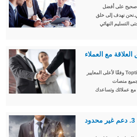
بشكل صحيح على أفضل
.نحن نهدف إلى خلق
ى التسليم النهائي
يتم تصنيع أجهزة الإرسال والاستقبال الضوئية Topticom وفقًا لأعلى المعايير
ل البيني بنسبة 100% عبر جميع منصات
مل مع عملائك وتساعدك
3. دعم غير محدود