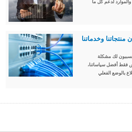
والتطوير والموارد لدعم كل ما
يسببون لك مشكلة
الصدق ليس فقط أفضل سياساتنا،
لاع بالوضع الفعلي