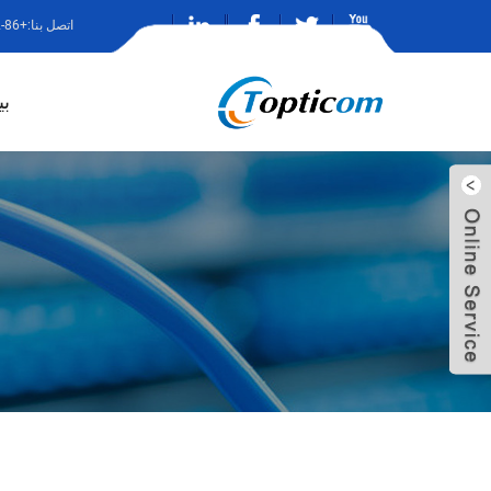
اتصل بنا:+86-13682786242
ب
ارسل بريد
الين
الكتروني