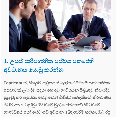
1. උසස් පාරිභෝගික සේවය කෙරෙහි
අවධානය යොමු කරන්න
Topticom හි, සියලුම ආශ්‍රිතයන් ලෝක මට්ටමේ පාරිභෝගික
සේවාවක් ලබා දීම සඳහා හොඳම භාවිතයන් පිළිබඳව නිවැරදිව
පුහුණු කර ඇත.ඔබ වෙනුවෙන් විශිෂ්ට අත්දැකීමක් නිර්මාණය
කිරීම අපගේ අරමුණයි.ඔබේ මුල් යෝජනාවේ සිට ඔබේ
භාණ්ඩයේ හෝ සේවාවේ අවසාන බෙදාහැරීම හරහා, ඔබ රජු