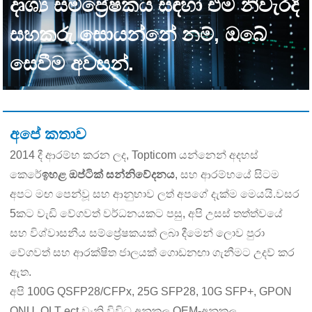
දෘශ්‍ය සම්ප්‍රේෂකය සඳහා එම නිවැරදි
සහකරු සොයන්නේ නම්, ඔබේ
සෙවීම අවසන්.
අපේ කතාව
2014 දී ආරම්භ කරන ලද, Topticom යන්නෙන් අදහස්
කෙරේ
ඉහළ ඔප්ටික් සන්නිවේදනය
, සහ ආරම්භයේ සිටම
අපට මඟ පෙන්වූ සහ ආනුභාව ලත් අපගේ දැක්ම මෙයයි.වසර
5කට වැඩි වේගවත් වර්ධනයකට පසු, අපි උසස් තත්ත්වයේ
සහ විශ්වාසනීය සම්ප්‍රේෂකයක් ලබා දීමෙන් ලොව පුරා
වේගවත් සහ ආරක්ෂිත ජාලයක් ගොඩනඟා ගැනීමට උදව් කර
ඇත.
අපි 100G QSFP28/CFPx, 25G SFP28, 10G SFP+, GPON
ONU, OLT ect වැනි විවිධ අනුකූල OEM-අනුකූල