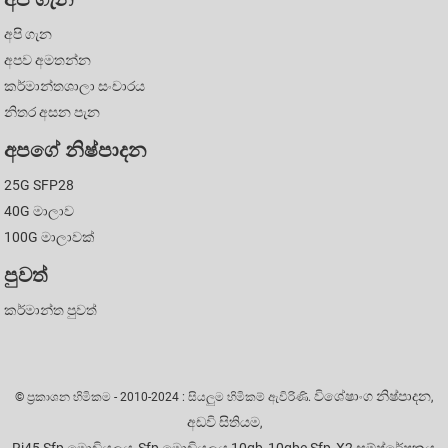
අපි ගැන
අපව අමතන්න
කර්මාන්තශාලා සංචාරය
නිතර අසන පැන
අපගේ නිෂ්පාදන
25G SFP28
40G මාලාව
100G මාලාවක්
පුවත්
කර්මාන්ත පුවත්
විශේෂාංග නිෂ්පාදන
© ප්‍රකාශන හිමිකම - 2010-2024 : සියලුම හිමිකම් ඇවිරිණි.
,
අඩවි සිතියම
,
Rj45 Sfp මොඩියුලය
Sfp මොඩියුලය 10gb
10gbe Sfp
X2 සම්ප්රේෂකය