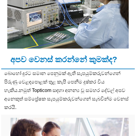
අපව වෙනස් කරන්නේ කුමක්ද?
බොහෝ දුරට සමාන පෙනුමක් ඇති සැපයුම්කරුවන්ගෙන්
පිරුණු වෙළඳපොළක් තුළ කැපී පෙනීම දුෂ්කර විය
හැකිය.නමුත් Topticom සඳහා අනන්‍ය වූ සමහර දේවල් අපව
අනෙකුත් සම්ප්‍රේෂක සැපයුම්කරුවන්ගෙන් සැබවින්ම වෙනස්
කරයි.