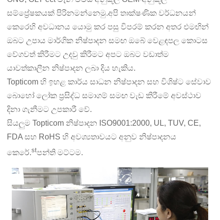
සම්ප්‍රේෂකයක් පිරිනමන්නෙමු.අපි තාක්ෂණික වර්ධනයන්
කෙරෙහි අවධානය යොමු කර පසු විපරම් කරන අතර එමඟින්
ඔබට උපාය මාර්ගික නිෂ්පාදන සමඟ ඔබේ වෙළඳපල කොටස
වේගවත් කිරීමට උදවු කිරීමට අපට ඔබට වඩාත්ම
යාවත්කාලීන නිෂ්පාදන ලබා දිය හැකිය.
Topticom හි ඉහළ කාර්ය සාධන නිෂ්පාදන සහ විශිෂ්ට සේවාව
බොහෝ ලෝක ප්‍රසිද්ධ සමාගම් සමඟ වැඩ කිරීමේ අවස්ථාව
දිනා ගැනීමට උපකාරී වේ.
සියලුම Topticom නිෂ්පාදන ISO9001:2000, UL, TUV, CE,
FDA සහ RoHS හි අවශ්‍යතාවයට අනුව නිෂ්පාදනය
st
කෙරේ.
පන්ති මට්ටම.