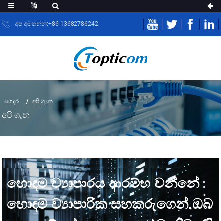
අප අමතන්න:+86-13682786242
ගෙදර
අපි ගැන
අපි ගැන
හොඳම ව්‍යාපාරය ආරම්භ වන්නේ
හොඳම ව්‍යාපාරික සහකරුගෙන්.ඔබ