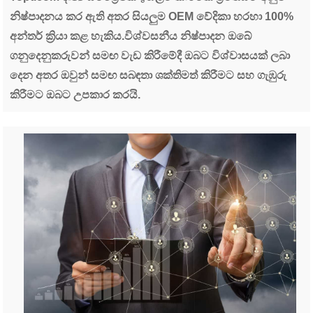
නිෂ්පාදනය කර ඇති අතර සියලුම OEM වේදිකා හරහා 100%
අන්තර් ක්‍රියා කළ හැකිය.විශ්වසනීය නිෂ්පාදන ඔබේ
ගනුදෙනුකරුවන් සමඟ වැඩ කිරීමේදී ඔබට විශ්වාසයක් ලබා
දෙන අතර ඔවුන් සමඟ සබඳතා ශක්තිමත් කිරීමට සහ ගැඹුරු
කිරීමට ඔබට උපකාර කරයි.