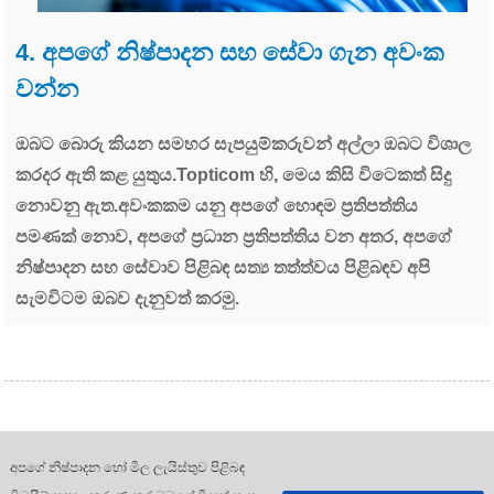
4. අපගේ නිෂ්පාදන සහ සේවා ගැන අවංක
වන්න
ඔබට බොරු කියන සමහර සැපයුම්කරුවන් අල්ලා ඔබට විශාල
කරදර ඇති කළ යුතුය.Topticom හි, මෙය කිසි විටෙකත් සිදු
නොවනු ඇත.අවංකකම යනු අපගේ හොඳම ප්‍රතිපත්තිය
පමණක් නොව, අපගේ ප්‍රධාන ප්‍රතිපත්තිය වන අතර, අපගේ
නිෂ්පාදන සහ සේවාව පිළිබඳ සත්‍ය තත්ත්වය පිළිබඳව අපි
සැමවිටම ඔබව දැනුවත් කරමු.
අපගේ නිෂ්පාදන හෝ මිල ලැයිස්තුව පිළිබඳ