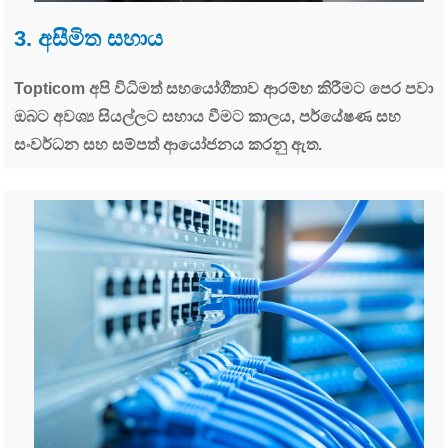
3. අසීමිත සහාය
Topticom අපි විධිමත් සහයෝගීතාව ආරම්භ කිරීමට පෙර පවා
ඔබට අවශ්‍ය සියල්ලට සහාය වීමට කාලය, පර්යේෂණ සහ
සංවර්ධන සහ සම්පත් ආයෝජනය කරනු ඇත.