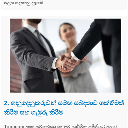
ලෙස සලකනු ලැබේ.
2. ගනුදෙනුකරුවන් සමඟ සබඳතාව ශක්තිමත්
කිරීම සහ ගැඹුරු කිරීම
Topticom දෘෂ්‍ය සම්ප්‍රේෂක ඉහළම කාර්මික ප්‍රමිතියට අනුව