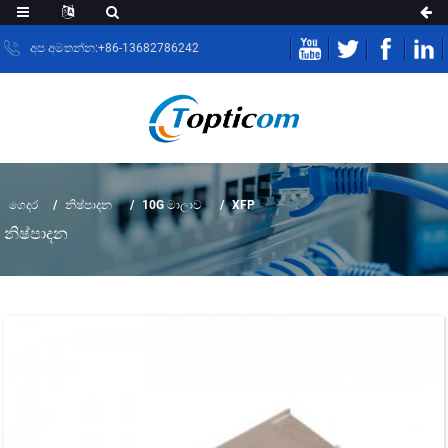
අප අමතන්න:+86-13682786242
ගෙදර
නිෂ්පාදන
10G මාලාව
XFP
නිෂ්පාදන