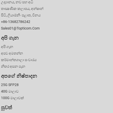
උද්‍යානය, නව සහ අධි
තාක්‍ෂණික කලාපය, අන්ෂාන්
සිටි, ලියාඕනිං පළාත, චීනය
+86-13682786242
Sales01@topticom.com
අපි ගැන
අපි ගැන
අපව අමතන්න
කර්මාන්තශාලා සංචාරය
නිතර අසන පැන
අපගේ නිෂ්පාදන
25G SFP28
40G මාලාව
100G මාලාවක්
පුවත්