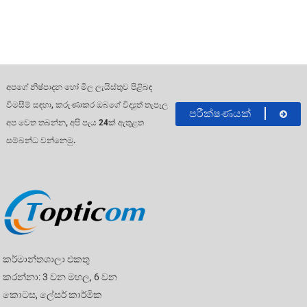
අපගේ නිෂ්පාදන හෝ මිල ලැයිස්තුව පිළිබඳ
විමසීම් සඳහා, කරුණාකර ඔබගේ විද්‍යුත් තැපෑල
පරීක්ෂණයක්
අප වෙත තබන්න, අපි පැය 24ක් ඇතුළත
සම්බන්ධ වන්නෙමු.
කර්මාන්තශාලා එකතු
කරන්නා: 3 වන මහල, 6 වන
කොටස, ලේසර් කාර්මික