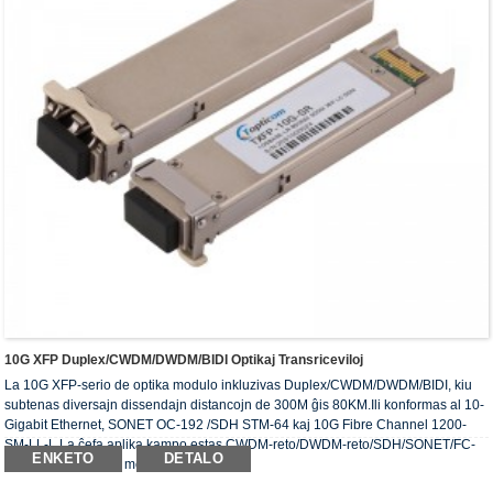
10G XFP Duplex/CWDM/DWDM/BIDI Optikaj Transriceviloj
La 10G XFP-serio de optika modulo inkluzivas Duplex/CWDM/DWDM/BIDI, kiu
subtenas diversajn dissendajn distancojn de 300M ĝis 80KM.Ili konformas al 10-
Gigabit Ethernet, SONET OC-192 /SDH STM-64 kaj 10G Fibre Channel 1200-
SM-LL-L.La ĉefa aplika kampo estas CWDM-reto/DWDM-reto/SDH/SONET/FC-
ENKETO
DETALO
transsendo kaj aliaj medioj.