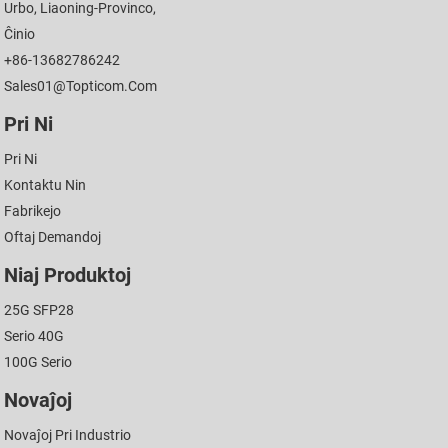
Urbo, Liaoning-Provinco,
Ĉinio
+86-13682786242
Sales01@topticom.com
Pri Ni
Pri Ni
Kontaktu Nin
Fabrikejo
Oftaj Demandoj
Niaj Produktoj
25G SFP28
Serio 40G
100G Serio
Novaĵoj
Novaĵoj Pri Industrio