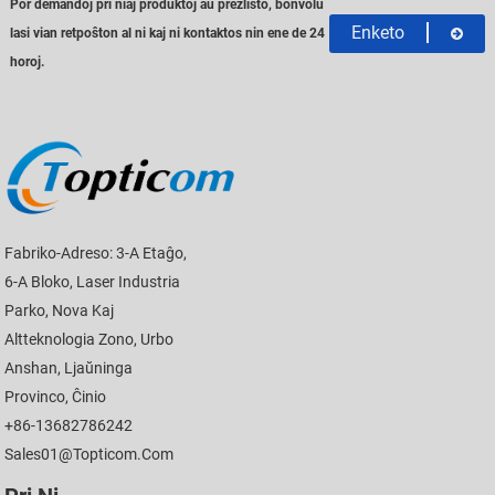
Por demandoj pri niaj produktoj aŭ prezlisto, bonvolu
Enketo
lasi vian retpoŝton al ni kaj ni kontaktos nin ene de 24
horoj.
Fabriko-Adreso: 3-A Etaĝo,
6-A Bloko, Laser Industria
Parko, Nova Kaj
Altteknologia Zono, Urbo
Anshan, Ljaŭninga
Provinco, Ĉinio
+86-13682786242
Sales01@topticom.com