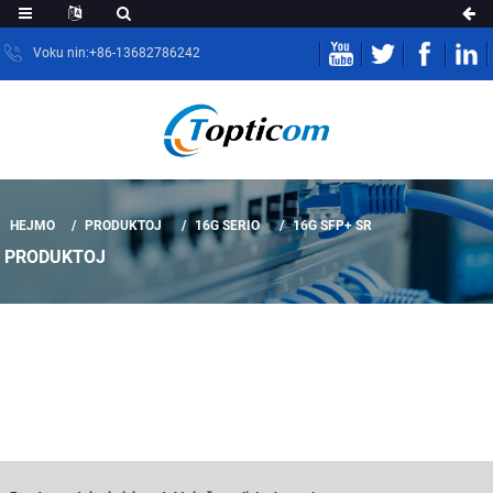
Voku nin:+86-13682786242
HEJMO
PRODUKTOJ
16G SERIO
16G SFP+ SR
PRODUKTOJ