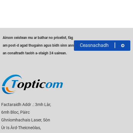
Airson ceistean mu ar bathar no pricelist, fàg
Ceasnachadh
am post-d agad thugainn agus bidh sinn ann
an conaltradh taobh a-staigh 24 uairean.
Factaraidh Addr .: 3mh Làr,
6mh Bloc, Pàirc
Ghnìomhachais Laser, Sòn
Ùr Is Àrd-Theicneòlas,