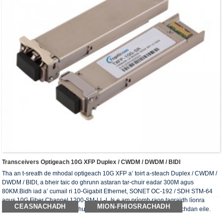
Transceivers Optigeach 10G XFP Duplex / CWDM / DWDM / BIDI
Tha an t-sreath de mhodal optigeach 10G XFP a’ toirt a-steach Duplex / CWDM /
DWDM / BIDI, a bheir taic do ghrunn astaran tar-chuir eadar 300M agus
80KM.Bidh iad a’ cumail ri 10-Gigabit Ethernet, SONET OC-192 / SDH STM-64
agus 10G Fiber Channel 1200-SM-LL-L.Is e am prìomh raon tagraidh lìonra
CEASNACHADH
MION-FHIOSRACHADH
CWDM / lìonra DWDM / tar-chuir SDH / SONET / FC agus àrainneachdan eile.