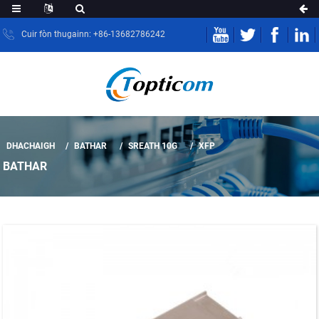
Cuir fòn thugainn: +86-13682786242
DHACHAIGH
BATHAR
SREATH 10G
XFP
BATHAR