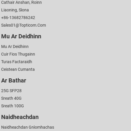
Cathair Anshan, Roinn
Liaoning, Sìona
+86-13682786242
Sales01@topticom.com
Mu Ar Deidhinn
Mu Ar Deidhinn
Cuir Fios Thugainn
Turas Factaraidh
Ceistean Cumanta
Ar Bathar
25G SFP28
Sreath 40G
Sreath 100G
Naidheachdan
Naidheachdan Gnìomhachas