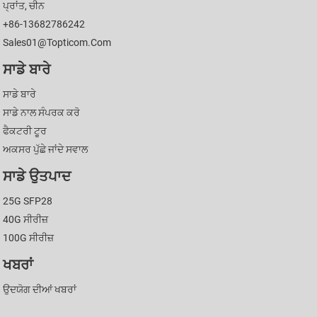
ਪ੍ਰਾਂਤ, ਚੀਨ
+86-13682786242
Sales01@topticom.com
ਸਾਡੇ ਬਾਰੇ
ਸਾਡੇ ਬਾਰੇ
ਸਾਡੇ ਨਾਲ ਸੰਪਰਕ ਕਰੋ
ਫੈਕਟਰੀ ਟੂਰ
ਅਕਸਰ ਪੁੱਛੇ ਜਾਂਦੇ ਸਵਾਲ
ਸਾਡੇ ਉਤਪਾਦ
25G SFP28
40G ਸੀਰੀਜ਼
100G ਸੀਰੀਜ਼
ਖਬਰਾਂ
ਉਦਯੋਗ ਦੀਆਂ ਖਬਰਾਂ