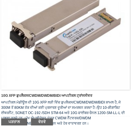
10G XFP ਡੁਪਲੈਕਸ/CWDM/DWDM/BIDI ਆਪਟੀਕਲ ਟ੍ਰਾਂਸਸੀਵਰ
ਆਪਟੀਕਲ ਮੋਡੀਊਲ ਦੀ 10G XFP ਲੜੀ ਵਿੱਚ ਡੁਪਲੈਕਸ/CWDM/DWDM/BIDI ਸ਼ਾਮਲ ਹੈ, ਜੋ
300M ਤੋਂ 80KM ਤੱਕ ਦੀਆਂ ਕਈ ਪ੍ਰਸਾਰਣ ਦੂਰੀਆਂ ਦਾ ਸਮਰਥਨ ਕਰਦਾ ਹੈ।ਉਹ 10-ਗੀਗਾਬਿਟ
ਈਥਰਨੈੱਟ, SONET OC-192 /SDH STM-64 ਅਤੇ 10G ਫਾਈਬਰ ਚੈਨਲ 1200-SM-LL-L ਦੀ
ਪਾਲਣਾ ਕਰਦੇ ਹਨ।ਮੁੱਖ ਐਪਲੀਕੇਸ਼ਨ ਖੇਤਰ CWDM ਨੈੱਟਵਰਕ/DWDM
ਪੜਤਾਲ
ਵੇਰਵੇ
ਨੈੱਟਵਰਕ/SDH/SONET/FC ਟ੍ਰਾਂਸਮਿਸ਼ਨ ਅਤੇ ਹੋਰ ਵਾਤਾਵਰਣ ਹਨ।