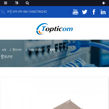
ਸਾਨੂੰ ਕਾਲ ਕਰੋ:+86-13682786242
ਘਰ
ਉਤਪਾਦ
10G ਸੀਰੀਜ਼
XFP
ਉਤਪਾਦ