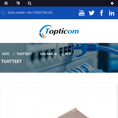
Soita meille: +86-13682786242
KOTI
TUOTTEET
10G-SARJA
XFP
TUOTTEET