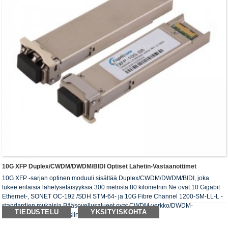
10G XFP Duplex/CWDM/DWDM/BIDI Optiset Lähetin-Vastaanottimet
10G XFP -sarjan optinen moduuli sisältää Duplex/CWDM/DWDM/BIDI, joka
tukee erilaisia ​​lähetysetäisyyksiä 300 metristä 80 kilometriin.Ne ovat 10 Gigabit
Ethernet-, SONET OC-192 /SDH STM-64- ja 10G Fibre Channel 1200-SM-LL-L -
standardien mukaisia.Pääsovellusalueet ovat CWDM-verkko/DWDM-
TIEDUSTELU
YKSITYISKOHTA
verkko/SDH/SONET/FC-siirto ja muut ympäristöt.