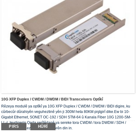
10G XFP Duplex / CWDM / DWDM / BIDI Transceivers Optîkî
Rêzeya modulê ya optîkî ya 10G XFP Duplex / CWDM / DWDM / BIDI digire, ku
cûrbecûr dûrahiyên veguheztinê yên ji 300M heta 80KM piştgirî dike.Ew bi 10-
Gigabit Ethernet, SONET OC-192 / SDH STM-64 û Kanala Fiber 10G 1200-SM-
LL-L tevdigerin.Qada serîlêdanê ya sereke tora CWDM / tora DWDM / SDH /
PIRS
HÛRÎ
SONET / veguheztina FC û derdorên din in.