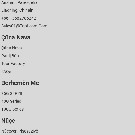
Anshan, Parêzgeha
Liaoning, Chinaîn
+86-13682786242
Sales01@topticom.com
Çûna Nava
Çûna Nava
Paqij Bûn
Tour Factory
FAQs
Berhemên Me
25G SFP28
40G Series
100G Series
Nûçe
Nûçeyên Pîşesaziyê