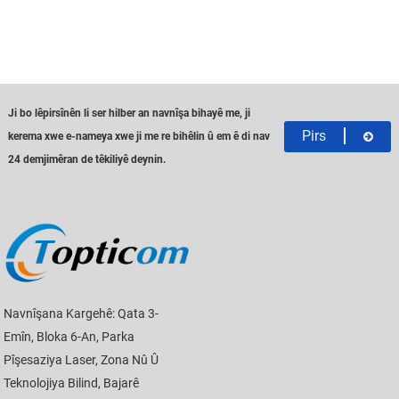
Ji bo lêpirsînên li ser hilber an navnîşa bihayê me, ji
Pirs
kerema xwe e-nameya xwe ji me re bihêlin û em ê di nav
24 demjimêran de têkiliyê deynin.
Navnîşana Kargehê: Qata 3-
Emîn, Bloka 6-An, Parka
Pîşesaziya Laser, Zona Nû Û
Teknolojiya Bilind, Bajarê