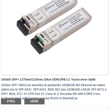
10Gb/s SFP+ 1270nm/1330nm 10km DDM DFB LC Transceiver Optîk
10Gb/s SFP+ BIDI ji bo karanîna di girêdanên 10GBASE-BX Ethernet de hatine
çêkirin.Ew bi SFF-8431, SFF-8432, IEEE 802.3ae 10GBASE-LR/LW, SFF-8472 û
SFP+ MSA, FCC 47 CFR Part 15, Class B, û Telcordia GR-468-CORE li hev
in.Veguhasterê optîkî bi hewcedariya RoHS re lihevhatî ye.
PIRS
HÛRÎ