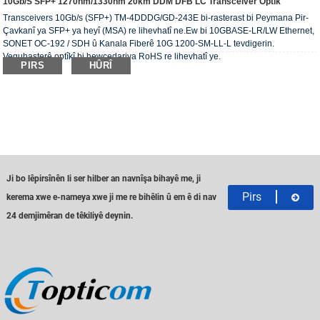
10Gb/s SFP+ 1270nm/1330nm 20km DDM DFB LC Transceiver Optîk
Transceivers 10Gb/s (SFP+) TM-4DDDG/GD-243E bi-rasterast bi Peymana Pir-
Çavkanî ya SFP+ ya heyî (MSA) re lihevhatî ne.Ew bi 10GBASE-LR/LW Ethernet,
SONET OC-192 / SDH û Kanala Fiberê 10G 1200-SM-LL-L tevdigerin.
Veguhasterê optîkî bi hewcedariya RoHS re lihevhatî ye.
PIRS
HÛRÎ
Ji bo lêpirsînên li ser hilber an navnîşa bihayê me, ji
Pirs
kerema xwe e-nameya xwe ji me re bihêlin û em ê di nav
24 demjimêran de têkiliyê deynin.