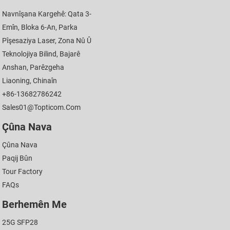
Navnîşana Kargehê: Qata 3-
Emîn, Bloka 6-An, Parka
Pîşesaziya Laser, Zona Nû Û
Teknolojiya Bilind, Bajarê
Anshan, Parêzgeha
Liaoning, Chinaîn
+86-13682786242
Sales01@topticom.com
Çûna Nava
Çûna Nava
Paqij Bûn
Tour Factory
FAQs
Berhemên Me
25G SFP28