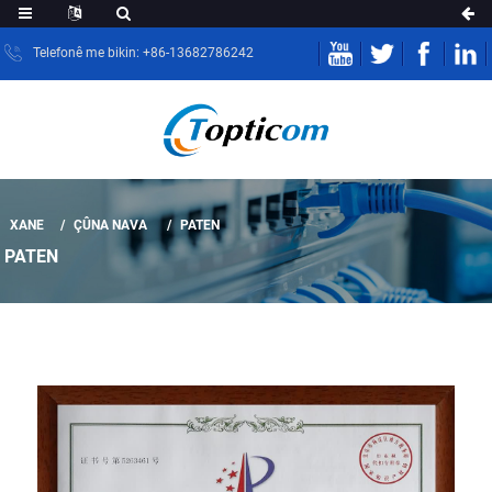
Telefonê me bikin: +86-13682786242
XANE
ÇÛNA NAVA
PATEN
PATEN