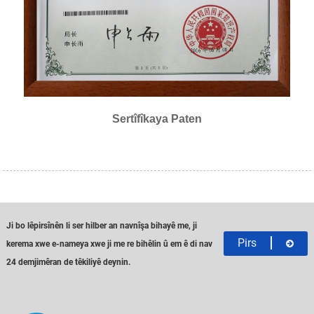
Sertîfîkaya Paten
Ji bo lêpirsînên li ser hilber an navnîşa bihayê me, ji
Pirs
kerema xwe e-nameya xwe ji me re bihêlin û em ê di nav
24 demjimêran de têkiliyê deynin.