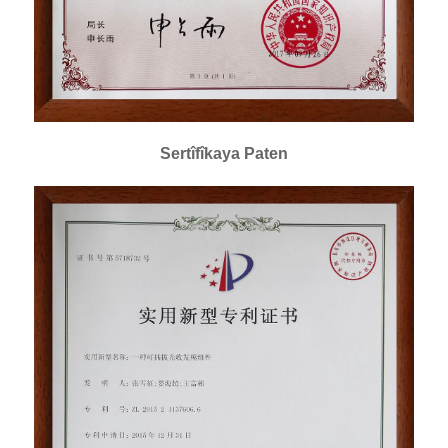
Sertîfîkaya Paten