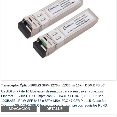
Transceptor Óptico 10Gb/s SFP+ 1270nm/1330nm 10km DDM DFB LC
Os BIDI SFP+ de 10 Gb/s están deseñados para o seu uso en conexións
Ethernet 10GBASE-BX.Cumpre con SFF-8431, SFF-8432, IEEE 802.3ae
10GBASE-LR/LW, SFF-8472 e SFP+ MSA, FCC 47 CFR Part 15, Clase B e
Telcordia GR-468-CORE.O transceptor óptico cumpre cos requisitos RoHS.
INDAGACIÓN
DETALLE