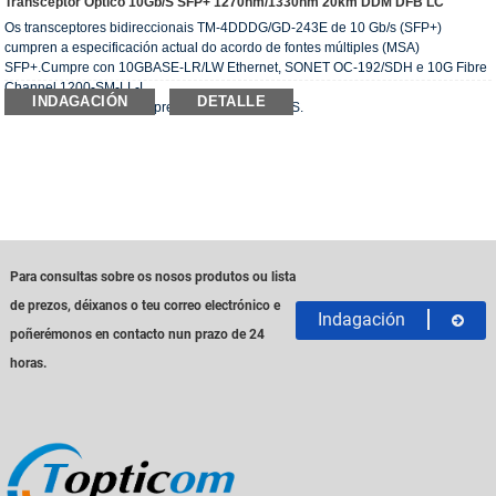
Transceptor Óptico 10Gb/s SFP+ 1270nm/1330nm 20km DDM DFB LC
Os transceptores bidireccionais TM-4DDDG/GD-243E de 10 Gb/s (SFP+)
cumpren a especificación actual do acordo de fontes múltiples (MSA)
SFP+.Cumpre con 10GBASE-LR/LW Ethernet, SONET OC-192/SDH e 10G Fibre
Channel 1200-SM-LL-L.
INDAGACIÓN
DETALLE
O transceptor óptico cumpre cos requisitos RoHS.
Para consultas sobre os nosos produtos ou lista
de prezos, déixanos o teu correo electrónico e
Indagación
poñerémonos en contacto nun prazo de 24
horas.