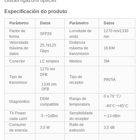
Outras ligazóns ópticas
Especificación do produto
Parámetro
Datos
Parámetro
Datos
Factor de
Lonxitude de
1270 nm/1330
SFP28
forma
onda
nm
Velocidade
Distancia
25,78125
máxima de
máxima de
10 KM
Gbps
datos
transmisión
Conector
LC simplex
Medios
SM
1270 nm
DFB
Tipo de
Tipo de
PINTIA
transmisor
receptor
1330 nm
DFB
0 a 70 °C/
DDM
Rango de
Diagnóstico
compatible
temperatura
-40°C~+85°C
TX Power
Sensibilidade
-5~+2dBm
<-13 dBm
cada carril
do receptor
Consumo
Ratio de
3,5 W
3,5 dB
de enerxía
extinción