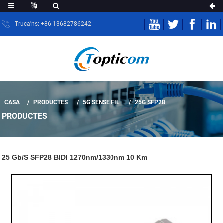
Truca'ns: +86-13682786242
CASA
PRODUCTES
5G SENSE FIL
25G SFP28
PRODUCTES
25 Gb/s SFP28 BIDI 1270nm/1330nm 10 Km