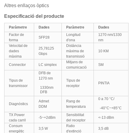
Altres enllaços òptics
Especificació del producte
Paràmetre
Dades
Paràmetre
Dades
Factor de
Longitud
1270 nm/1330
SFP28
forma
d'ona
nm
Velocitat de
Distància
25,78125
dades
màxima de
10 KM
Gbps
màxima
transmissió
Mitjans de
Connector
LC simplex
SM
comunicació
DFB de
1270 nm
Tipus de
Tipus de
PINTIA
transmissor
receptor
1330nm
DFB
0 a 70 °C/
Admet
Rang de
Diagnòstics
DDM
temperatura
-40°C~+85°C
TX Power
Sensibilitat
-5~+2dBm
<-13 dBm
cada carril
del receptor
Consum
Ratio
3,5 W
3,5 dB
energètic
d'extinció