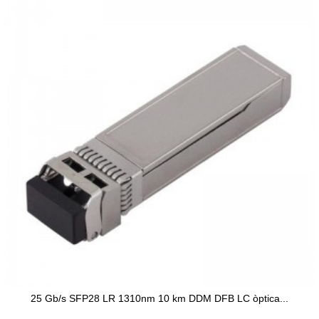
25 Gb/s SFP28 LR 1310nm 10 km DDM DFB LC òptica...