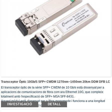
Transceptor Òptic 10Gb/s SFP+ CWDM 1270nm~1450nm 20km DDM DFB LC
El transceptor òptic de la sèrie SFP+ CWDM de 10 Gb/s està dissenyat per a
aplicacions de comunicacions de fibra com ara Ethernet 10G, que compleix
totalment amb l'especificació de SFP+ MSA SFF-8431.
Aquest mòdul està dissenyat per a fibra monomode i funciona a una longitud
INVESTIGACIÓ
DETALL
d'ona nominal de la longitud d'ona CWDM.