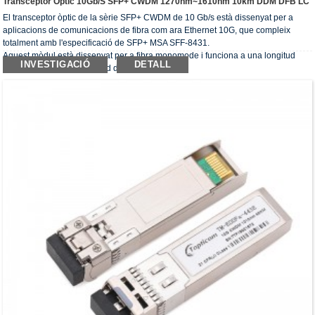
Transceptor Òptic 10Gb/s SFP+ CWDM 1270nm~1610nm 10km DDM DFB LC
El transceptor òptic de la sèrie SFP+ CWDM de 10 Gb/s està dissenyat per a
aplicacions de comunicacions de fibra com ara Ethernet 10G, que compleix
totalment amb l'especificació de SFP+ MSA SFF-8431.
Aquest mòdul està dissenyat per a fibra monomode i funciona a una longitud
INVESTIGACIÓ
DETALL
d'ona nominal de la longitud d'ona CWDM.
Els transceptors òptics compleixen els requisits de RoHS.