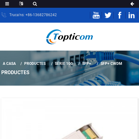
Truca'ns: +86-13682786242
A CASA
PRODUCTES
SÈRIE 10G
SFP+
SFP+ CWDM
PRODUCTES