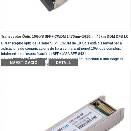
Transceptor Òptic 10Gb/s SFP+ CWDM 1470nm~1610nm 40km DDM DFB LC
El transceptor òptic de la sèrie SFP+ CWDM de 10 Gb/s està dissenyat per a
aplicacions de comunicacions de fibra com ara Ethernet 10G, que compleix
totalment amb l'especificació de SFP+ MSA SFF-8431.
Aquest mòdul està dissenyat per a fibra monomode i funciona a una longitud
INVESTIGACIÓ
DETALL
d'ona nominal de la longitud d'ona CWDM.