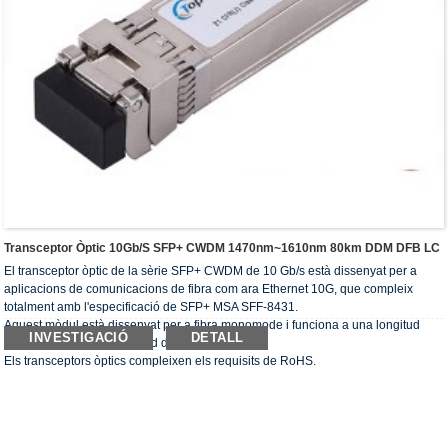
Transceptor Òptic 10Gb/s SFP+ CWDM 1470nm~1610nm 80km DDM DFB LC
El transceptor òptic de la sèrie SFP+ CWDM de 10 Gb/s està dissenyat per a
aplicacions de comunicacions de fibra com ara Ethernet 10G, que compleix
totalment amb l'especificació de SFP+ MSA SFF-8431.
Aquest mòdul està dissenyat per a fibra monomode i funciona a una longitud
INVESTIGACIÓ
DETALL
d'ona nominal de la longitud d'ona CWDM.
Els transceptors òptics compleixen els requisits de RoHS.