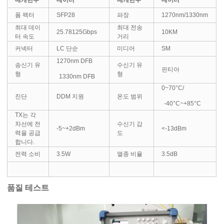
매개변수
데이터
매개변수
데이터
폼 팩터
SFP28
파장
1270nm/1330nm
최대 데이
최대 전송
25.78125Gbps
10KM
터 속도
거리
커넥터
LC 단순
미디어
SM
1270nm DFB
송신기 유
수신기 유
핀티아
형
형
1330nm DFB
0~70°C/
진단
DDM 지원
온도 범위
-40°C~+85°C
TX는 각
차선에 전
수신기 감
-5~+2dBm
<-13dBm
력을 공급
도
합니다.
전력 소비
3.5W
멸종 비율
3.5dB
품질 테스트