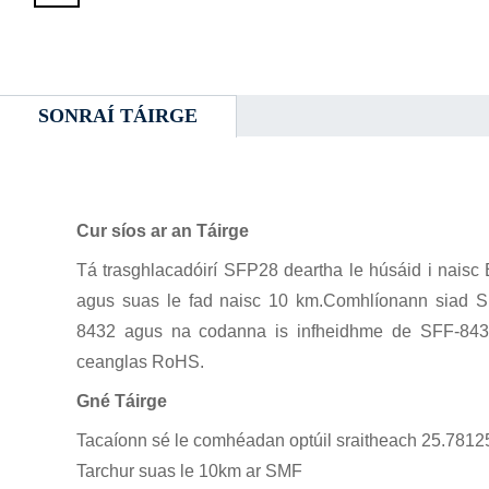
SONRAÍ TÁIRGE
Cur síos ar an Táirge
Tá trasghlacadóirí SFP28 deartha le húsáid i naisc 
agus suas le fad naisc 10 km.Comhlíonann siad S
8432 agus na codanna is infheidhme de SFF-8431
ceanglas RoHS.
Gné Táirge
Tacaíonn sé le comhéadan optúil sraitheach 25.781
Tarchur suas le 10km ar SMF