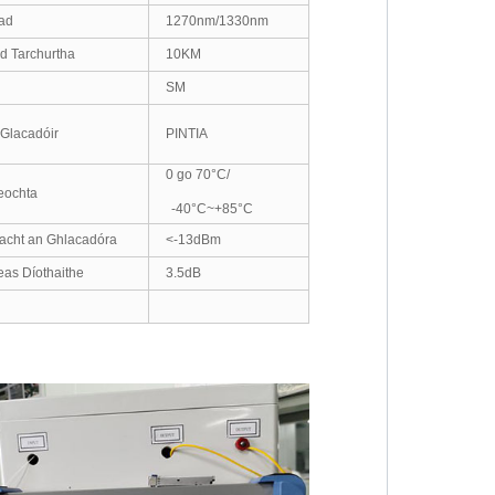
ad
1270nm/1330nm
d Tarchurtha
10KM
SM
 Glacadóir
PINTIA
0 go 70°C/
eochta
-40°C~+85°C
eacht an Ghlacadóra
<-13dBm
as Díothaithe
3.5dB