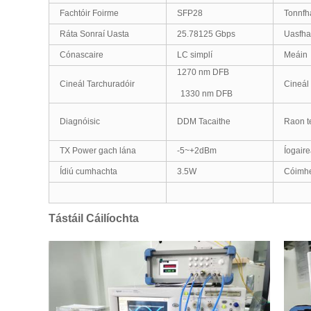
Fachtóir Foirme
SFP28
Tonnfh
Ráta Sonraí Uasta
25.78125 Gbps
Uasfha
Cónascaire
LC simplí
Meáin
1270 nm DFB
Cineál Tarchuradóir
Cineál
1330 nm DFB
Diagnóisic
DDM Tacaithe
Raon t
TX Power gach lána
-5~+2dBm
Íogair
Ídiú cumhachta
3.5W
Cóimhe
Tástáil Cáilíochta