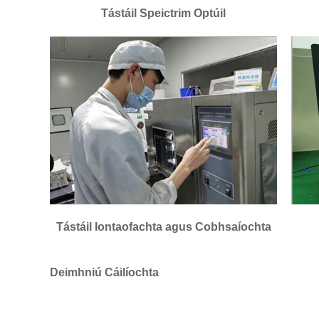
Tástáil Speictrim Optúil
Tástáil Iontaofachta agus Cobhsaíochta
Deimhniú Cáilíochta