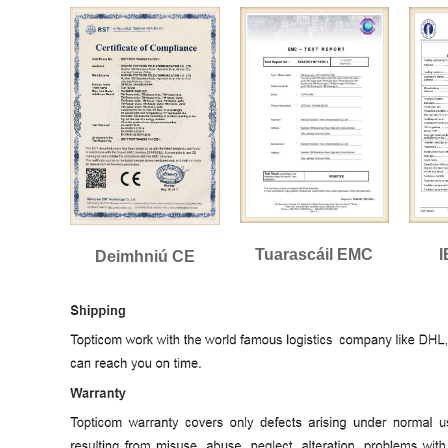
Tuarascáil EMC
I
Deimhniú CE