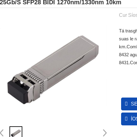
25Gb/s SFP28 BIDI 1270nm/1330nm 10km
Cur Síos
Tá trasgh
suas le r
km.Comhl
8432 agu
8431.Com
S
ÍO