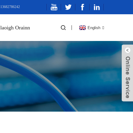
6-13682786242
laoigh Orainn
English