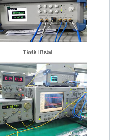
Tástáil Rátaí