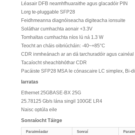
Léasair DFB neamhfhuaraithe agus glacadóir PIN
Lorg te-pluggable SFP28
Feidhmeanna diagnóiseacha digiteacha ionsuite
Soláthar cumhachta aonair +3.3V
Tomhaltas cumhachta níos lú ná 1.3 W
Teocht an cháis oibriúcháin: -40~+85°C
CDR inmheánach ar an dá tarchuradóir agus cainéal 
Tacaíocht sheachbhóthar CDR
Pacáiste SFP28 MSA le cónascaire LC simplex, Bi-di
Iarratas
Ethernet 25GBASE-BX 25G
25.78125 Gb/s lána singil 100GE LR4
Naisc optúla eile
Sonraíocht Táirge
Paraiméadar
Sonraí
Parai