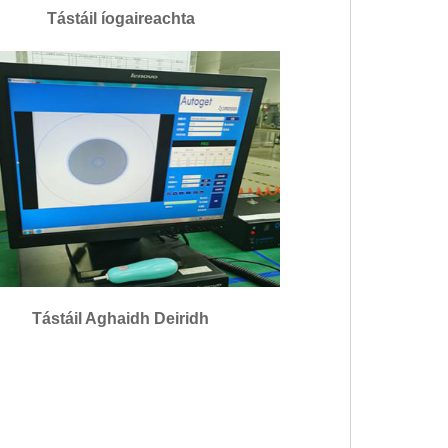
Tástáil íogaireachta
Tástáil Aghaidh Deiridh