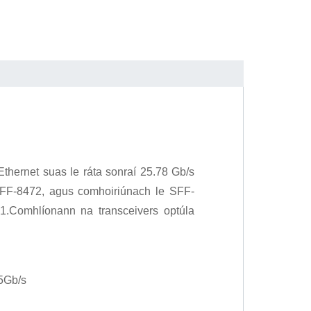
Ethernet suas le ráta sonraí 25.78 Gb/s
FF-8472, agus comhoiriúnach le SFF-
.Comhlíonann na transceivers optúla
25Gb/s