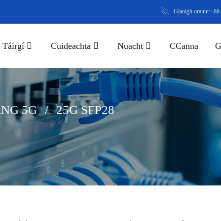
Glaoigh orainn:+8
Táirgí
Cuideachta
Nuacht
CCanna
G
NG 5G
25G SFP28