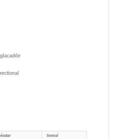
glacadóir
rectional
méadar
Sonraí