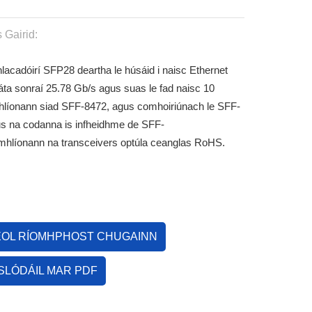
 Gairid:
lacadóirí SFP28 deartha le húsáid i naisc Ethernet
áta sonraí 25.78 Gb/s agus suas le fad naisc 10
íonann siad SFF-8472, agus comhoiriúnach le SFF-
s na codanna is infheidhme de SFF-
hlíonann na transceivers optúla ceanglas RoHS.
EOL RÍOMHPHOST CHUGAINN
SLÓDÁIL MAR PDF