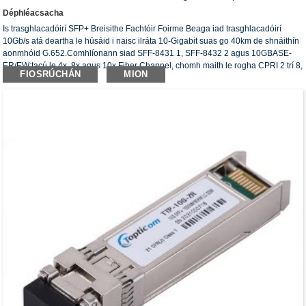
Déphléacsacha
Is trasghlacadóirí SFP+ Breisithe Fachtóir Foirme Beaga iad trasghlacadóirí
10Gb/s atá deartha le húsáid i naisc ilráta 10-Gigabit suas go 40km de shnáithín
aonmhóid G.652.Comhlíonann siad SFF-8431 1, SFF-8432 2 agus 10GBASE-
ER/EW;tacú le 4x, 8x agus 10x Fiber Channel, chomh maith le rogha CPRI 2 trí 8,
FIOSRÚCHÁN
MION
thar naisc 40km.
Tá feidhmeanna diagnóisice digiteacha ar fáil trí chomhéadan sraitheach 2-
sreang, mar atá sonraithe in SFF-8472 .Comhlíonann na transceivers optúla
ceanglas RoHS.