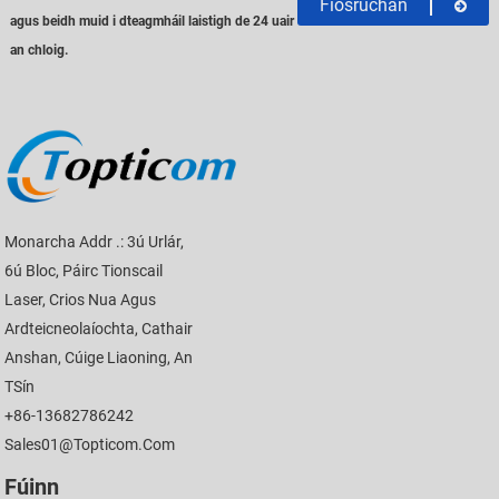
Fiosrúchán
agus beidh muid i dteagmháil laistigh de 24 uair
an chloig.
Monarcha Addr .: 3ú Urlár,
6ú Bloc, Páirc Tionscail
Laser, Crios Nua Agus
Ardteicneolaíochta, Cathair
Anshan, Cúige Liaoning, An
TSín
+86-13682786242
Sales01@topticom.com
Fúinn