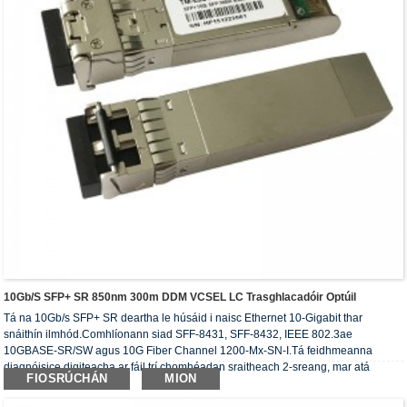
10Gb/s SFP+ SR 850nm 300m DDM VCSEL LC Trasghlacadóir Optúil
Tá na 10Gb/s SFP+ SR deartha le húsáid i naisc Ethernet 10-Gigabit thar
snáithín ilmhód.Comhlíonann siad SFF-8431, SFF-8432, IEEE 802.3ae
10GBASE-SR/SW agus 10G Fiber Channel 1200-Mx-SN-I.Tá feidhmeanna
diagnóisice digiteacha ar fáil trí chomhéadan sraitheach 2-sreang, mar atá
FIOSRÚCHÁN
MION
sonraithe in SFF-8472.