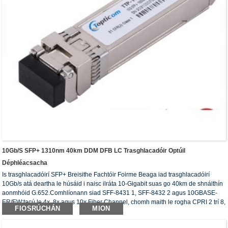
10Gb/s SFP+ 1310nm 40km DDM DFB LC Trasghlacadóir Optúil
Déphléacsacha
Is trasghlacadóirí SFP+ Breisithe Fachtóir Foirme Beaga iad trasghlacadóirí
10Gb/s atá deartha le húsáid i naisc ilráta 10-Gigabit suas go 40km de shnáithín
aonmhóid G.652.Comhlíonann siad SFF-8431 1, SFF-8432 2 agus 10GBASE-
ER/EW;tacú le 4x, 8x agus 10x Fiber Channel, chomh maith le rogha CPRI 2 trí 8,
FIOSRÚCHÁN
MION
thar naisc 40km.
Tá feidhmeanna diagnóisice digiteacha ar fáil trí chomhéadan sraitheach 2-