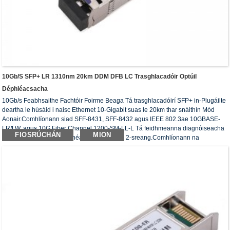
10Gb/s SFP+ LR 1310nm 20km DDM DFB LC Trasghlacadóir Optúil
Déphléacsacha
10Gb/s Feabhsaithe Fachtóir Foirme Beaga Tá trasghlacadóirí SFP+ in-Plugáilte
deartha le húsáid i naisc Ethernet 10-Gigabit suas le 20km thar snáithín Mód
Aonair.Comhlíonann siad SFF-8431, SFF-8432 agus IEEE 802.3ae 10GBASE-
LR/LW, agus 10G Fiber Channel 1200-SM-LL-L Tá feidhmeanna diagnóiseacha
FIOSRÚCHÁN
MION
digiteacha ar fáil trí chomhéadan sraitheach 2-sreang.Comhlíonann na
transceivers optúla ceanglas RoHS.