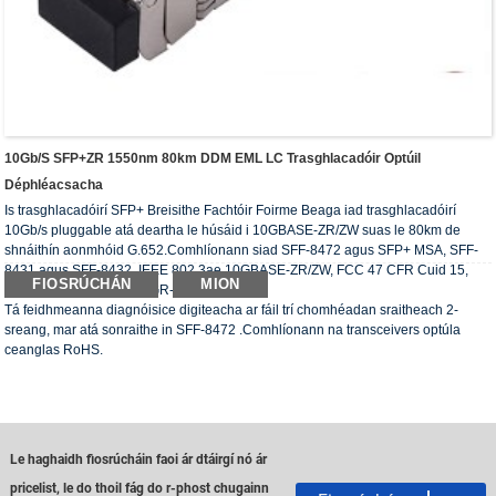
10Gb/s SFP+ZR 1550nm 80km DDM EML LC Trasghlacadóir Optúil
Déphléacsacha
Is trasghlacadóirí SFP+ Breisithe Fachtóir Foirme Beaga iad trasghlacadóirí
10Gb/s pluggable atá deartha le húsáid i 10GBASE-ZR/ZW suas le 80km de
shnáithín aonmhóid G.652.Comhlíonann siad SFF-8472 agus SFP+ MSA, SFF-
8431 agus SFF-8432, IEEE 802.3ae 10GBASE-ZR/ZW, FCC 47 CFR Cuid 15,
FIOSRÚCHÁN
MION
Aicme B agus Telcordia GR-468-CORE.
Tá feidhmeanna diagnóisice digiteacha ar fáil trí chomhéadan sraitheach 2-
sreang, mar atá sonraithe in SFF-8472 .Comhlíonann na transceivers optúla
ceanglas RoHS.
Le haghaidh fiosrúcháin faoi ár dtáirgí nó ár
pricelist, le do thoil fág do r-phost chugainn