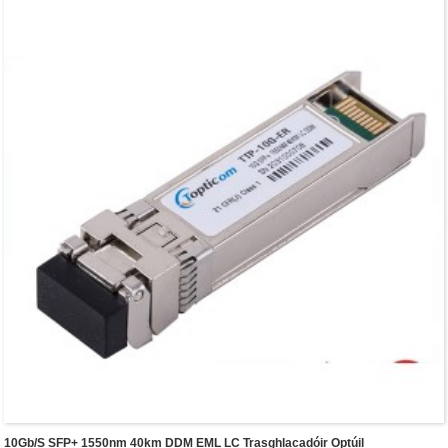
sreang, mar atá sonraithe in SFF-8472 .Comhlíonann na transceivers optúla
ceanglas RoHS.
10Gb/s SFP+ 1550nm 40km DDM EML LC Trasghlacadóir Optúil