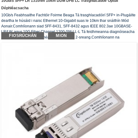
10Gb/s SFP+ LR 1310nm 10km DDM DFB LC Trasghlacadóir Optúil
Déphléacsacha
10Gb/s Feabhsaithe Fachtóir Foirme Beaga Tá trasghlacadóirí SFP+ in-Plugáilte
deartha le húsáid i naisc Ethernet 10-Gigabit suas le 10km thar snáithín Mód
Aonair.Comhlíonann siad SFF-8431, SFF-8432 agus IEEE 802.3ae 10GBASE-
LR/LW, agus 10G Fiber Channel 1200-SM-LL-L Tá feidhmeanna diagnóiseacha
FIOSRÚCHÁN
MION
digiteacha ar fáil trí chomhéadan sraitheach 2-sreang.Comhlíonann na
transceivers optúla ceanglas RoHS.