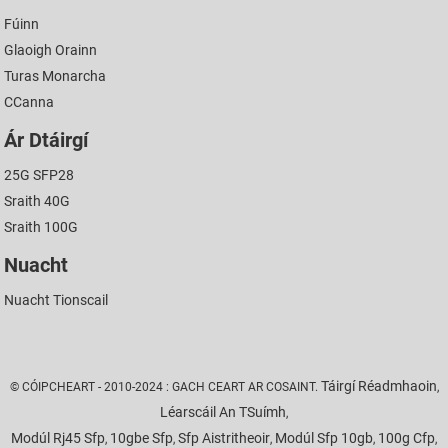
Fúinn
Glaoigh Orainn
Turas Monarcha
CCanna
Ár Dtáirgí
25G SFP28
Sraith 40G
Sraith 100G
Nuacht
Nuacht Tionscail
Táirgí Réadmhaoin
© CÓIPCHEART - 2010-2024 : GACH CEART AR COSAINT.
,
Léarscáil An TSuímh
,
Modúl Rj45 Sfp
10gbe Sfp
Sfp Aistritheoir
Modúl Sfp 10gb
100g Cfp
,
,
,
,
,