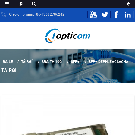
Glaoigh orainn:+86-13682786242
BAILE
TÁIRGÍ
SRAITH 10G
SFP+
SFP+ DÉPHLÉACSACHA
TÁIRGÍ